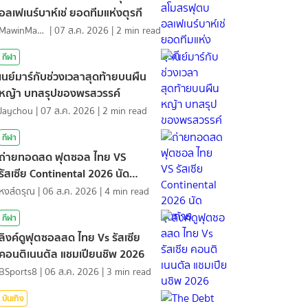
อลเฟเนร์บาห์เช่ ยอดทีมแห่งตุรกี
MawinMatravel
|
07 ส.ค. 2026
|
2
min read
กีฬา
เนย์มาร์กับช่วงเวลาสุดท้ายบนผืน
หญ้า บทสรุปของพรสวรรค์
Jaychou
|
07 ส.ค. 2026
|
2
min read
กีฬา
ถ่ายทอดสด ฟุตซอล ไทย VS
รัสเซีย Continental 2026 นัด
สุดท้าย
หงส์ดรุณ
|
06 ส.ค. 2026
|
4
min read
กีฬา
ลิงค์ดูฟุตซอลสด ไทย Vs รัสเซีย
คอนติเนนตัล แชมเปียนชิพ 2026
BSports8
|
06 ส.ค. 2026
|
3
min read
บันเทิง