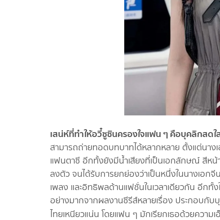
เสน่ห์ที่ทำให้อวี๋ซูซินครองใจแฟน ๆ คือบุคลิกสด
สามารถถ่ายทอดบทบาทได้หลากหลาย ตั้งแต่นางเ
แฟนตาซี อีกทั้งยังมีน้ำเสียงที่เป็นเอกลักษณ์ สีหน้
ลงตัว จนได้รับการยกย่องว่าเป็นหนึ่งในนางเอกจี
เพลง และอิทธิพลด้านแฟชั่นในเวลาเดียวกัน อีกทั้ง
อย่างมากจากผลงานซีรีส์หลายเรื่อง ประกอบกับบุ
ไทยเหนียวแน่น โดยแฟน ๆ มักเรียกเธอด้วยความเอ็