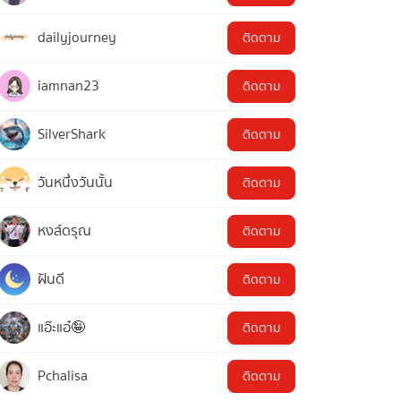
dailyjourney
ติดตาม
iamnan23
ติดตาม
SilverShark
ติดตาม
วันหนึ่งวันนั้น
ติดตาม
หงส์ดรุณ
ติดตาม
ฝันดี
ติดตาม
แอ๊ะแอ๋🤪
ติดตาม
Pchalisa
ติดตาม