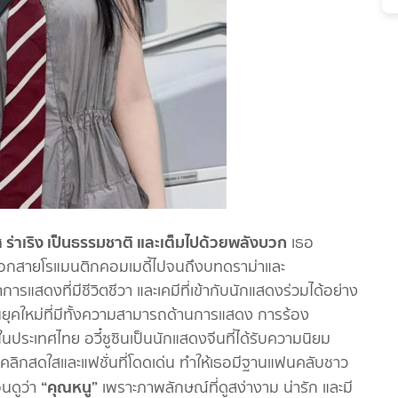
ใส ร่าเริง เป็นธรรมชาติ และเต็มไปด้วยพลังบวก
เธอ
อกสายโรแมนติกคอมเมดี้ไปจนถึงบทดราม่าและ
าการแสดงที่มีชีวิตชีวา และเคมีที่เข้ากับนักแสดงร่วมได้อย่าง
นยุคใหม่ที่มีทั้งความสามารถด้านการแสดง การร้อง
ในประเทศไทย อวี๋ซูซินเป็นนักแสดงจีนที่ได้รับความนิยม
คลิกสดใสและแฟชั่นที่โดดเด่น ทำให้เธอมีฐานแฟนคลับชาว
“คุณหนู”
นดูว่า
เพราะภาพลักษณ์ที่ดูสง่างาม น่ารัก และมี