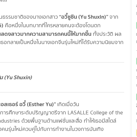
“อวี๋ซูซิน (Yu Shuxin)”
นเป็นธรรมชาติของนางเอกสาว
จาก
6)
คือหนึ่งในบทบาทที่ใครหลายคนจะต้องโดนตก
กแสดงสาวมากความสามารถคนนี้ให้มากขึ้น
ทั้งประวัติ ผล
เธอกลายเป็นหนึ่งในนางเอกจีนรุ่นใหม่ที่ได้รับความนิยมจาก
ซิน (Yu Shuxin)
“เอสเธอร์ อวี๋ (Esther Yu)”
เกิดเมื่อวัน
น จบการศึกษาระดับปริญญาตรีจาก LASALLE College of the
stries ด้วยพื้นฐานด้านแฟชั่นและสื่อ ทำให้เธอมีสไตล์
งคนรุ่นใหม่ควบคู่ไปกับการทำงานในวงการบันเทิง