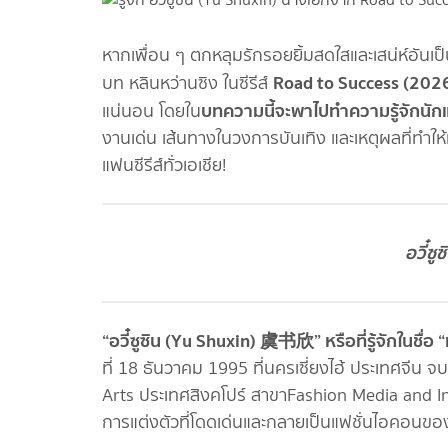
หากเพื่อน ๆ ตกหลุมรักรอยยิ้มสดใสและเสน่ห์อั
Road to Success (202
บท หลินหว่านซิง ในซีรีส์
บทความนี้จะพาไปทำความรู้จักนั
แน่นอน โดยใน
งานเด่น เส้นทางในวงการบันเทิง และเหตุผลที่ทำให้
แฟนซีรีส์ทั่วเอเชีย!
อวี๋ซู
“อวี๋ซูซิน (Yu Shuxin) 虞书欣” หรือที่รู้จักในชื่อ 
ที่ 18 ธันวาคม 1995 ที่นครเซี่ยงไฮ้ ประเทศจี
Arts ประเทศสิงคโปร์ สาขาFashion Media and Indu
การแต่งตัวที่โดดเด่นและกลายเป็นแฟชั่นไอคอนขอ