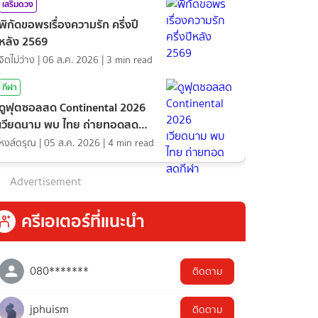
เสริมดวง
พิกัดขอพรเรื่องความรัก ครึ่งปี
หลัง 2569
จิตไม่ว่าง
|
06 ส.ค. 2026
|
3
min read
กีฬา
ดูฟุตซอลสด Continental 2026
เวียดนาม พบ ไทย ถ่ายทอดสด
กีฬา
หงส์ดรุณ
|
05 ส.ค. 2026
|
4
min read
Advertisement
ครีเอเตอร์ที่แนะนำ
080*******
ติดตาม
jphuism
ติดตาม