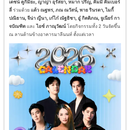
เดชน์ คูกิมิยะ, ญาญ่า อุรัสยา, หมาก ปริญ, คิมมี่ คิมเบอร์
ลี่
ร่วมด้วย
แต้ว ณฐพร, ภณ ณวัสน์, พาย รินรดา, ไมกี้
ปณิธาน, จีน่า ญีนา, เก๋ไก๋ ณัฐธิชา, อู๋ กิตติภณ, จูเนียร์ กา
จบัณฑิต
และ
ไอซ์ ภาณุวัฒน์
โดยกิจกรรมทั้ง 2 วันจัดขึ้น
ณ ลานด้านข้างอาคารมาลีนนท์ ตั้งแต่เวลา