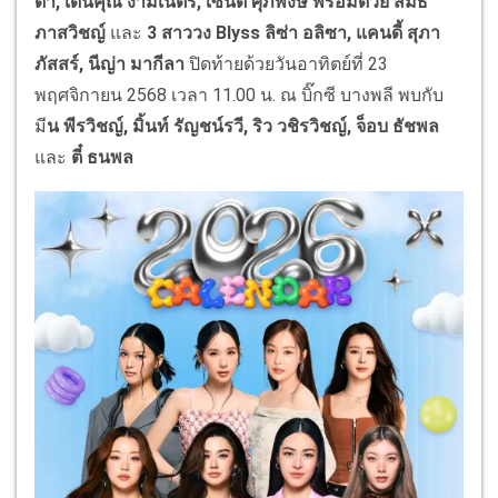
ด้า, เด่นคุณ งามเนตร, เซ้นต์ ศุภพงษ์ พร้อมด้วย สมิธ
ภาสวิชญ์
และ
3 สาววง Blyss ลิซ่า อลิซา, แคนดี้ สุภา
ภัสสร์, นีญ่า มากีลา
ปิดท้ายด้วยวันอาทิตย์ที่ 23
พฤศจิกายน 2568 เวลา 11.00 น. ณ บิ๊กซี บางพลี พบกับ
มี
น พีรวิชญ์, มิ้นท์ รัญชน์รวี, ริว วชิรวิชญ์, จ็อบ ธัชพล
และ
ตี๋ ธนพล