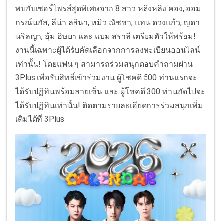
พบกับเซอร์ไพรส์สุดพิเศษจาก 8 สาว หลิงหลิง คอง, ออม
กรณ์นภัส, ลีน่า ลลินา, หมิว ณัชชา, แทน ดวงแก้ว, ญดา
นริลญา, อุ้ม อิษยา และ แบม สราลี เตรียมตัวให้พร้อม!
งานนี้เฉพาะผู้ได้รับคัดเลือกจากการลงทะเบียนออนไลน์
เท่านั้น! โดยแฟน ๆ สามารถร่วมสนุกตอบคำถามผ่าน
3Plus เพื่อรับสิทธิ์เข้าร่วมงาน ผู้โชคดี 500 ท่านแรกจะ
ได้รับปฏิทินพร้อมลายเซ็น และ ผู้โชคดี 300 ท่านถัดไปจะ
ได้รับปฏิทินเท่านั้น! ติดตามรายละเอียดการร่วมสนุกเพิ่ม
เติมได้ที่ 3Plus