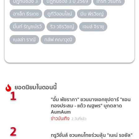
ปฏฺิทินช่อง 3
ปฏฺิทินช่อง 3 ปี 2569
เกรท วรินทร
อาเล็ก ธีรเดช
ดูทีวีออนไลน์
มีน พีรวิชญ์
มิ้นท์ รัญชน์รวี
ริว วชิรวิชญ์
เจมส์ จิรายุ
เบลล่า ราณี
กลัฟ คณาวุฒิ
ยอดนิยมในตอนนี้
1
"อั้ม พัชราภา" ชวนนางเอกซุปตาร์ "แอน
ทองประสม - แต้ว ณฐพร" บุกตลาด
AumAum
ข่าวบันเทิง
2 วันที่แล้ว
2
ทรูวิชั่นส์ ชวนคนไทยร่วมลุ้น "เนเน่ รอยัล"