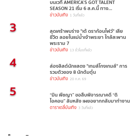
บนเวที AMERICA’S GOT TALENT
SEASON 21 เริ่ม 6 ส.ค.นี้ ทาง
TrueVisions NOW
ข่าวบันเทิง
1 วันที่แล้ว
3
สุดเศร้าพบร่าง "เต้ ดราก้อนไฟว์" เสีย
ชีวิต ลอยในแม่น้ำเจ้าพระยา ใกล้สะพาน
พระราม 7
ข่าวบันเทิง
13 ชั่วโมงที่แล้ว
4
ส่องลิสต์นักแสดง "เกมส์โกงเกมส์" การ
รวมตัวของ 8 นักต้มตุ๋น
ข่าวบันเทิง
20 ก.ค. 69
5
“มิน พีชญา” ขอสืบพิจารณาคดี “ดิ
ไอคอน” ลับหลัง เผยอยากกลับมาทำงาน
ดาราเดลี่บันเทิง
3 วันที่แล้ว