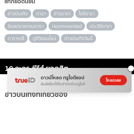
แท็กยอดนิยม
ข่าวบันเทิง
ดารา
ข่าวดารา
ไอจีดารา
อินสตราแกรมดารา
recommended
ประวัติดารา
ดาราเดลี่
ดูทีวีออนไลน์
ข่าวบันเทิงวันนี้
10 ละคร-ซีรีส์ ยอดฮิต
ดาวน์โหลด ทรูไอดีแอป
โหลดเลย
สัมผัสโลกไร้ขีดจำกัดกับทรูไอดี
ข่าวบันเทิงที่เกี่ยวข้อง