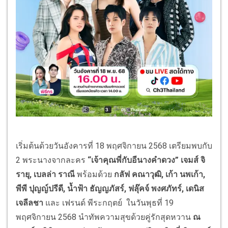
เริ่มต้นด้วยวันอังคารที่ 18 พฤศจิกายน 2568 เตรียมพบกับ
2 พระนางจากละคร
“เจ้าคุณพี่กับอีนางคำดวง” เจมส์ จิ
รายุ, เบลล่า ราณี
พร้อมด้วย
กลัฟ คณาวุฒิ, เก้า นพเก้า,
พีพี ปุญญ์ปรีดี, น้ำฟ้า ธัญญภัสร์, ฟลุ๊คจ์ พงศภัทร์, เดนิส
เจลีลชา
และ เฟรนด์ พีระกฤตย์ ในวันพุธที่ 19
พฤศจิกายน 2568 นำทัพความสุขด้วยคู่รักสุดหวาน
ณ