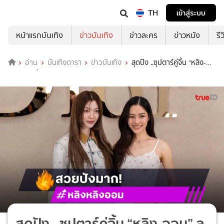
TH
เข้าสู่ระบบ
หน้าแรกบันเทิง
ข่าวบันเทิง
ข่าวละคร
ข่าวหนัง
รี
อ่าน
บันเทิงดารา
ข่าวบันเทิง
สุดปัง ..ซุปตาร์คู่จิ้น “หลิง-
ออม” ลุคล่าสุดงาน Paris Fashion Week
สุดปัง ..ซุปตาร์คู่จิ้น “หลิง-ออม” ลุ