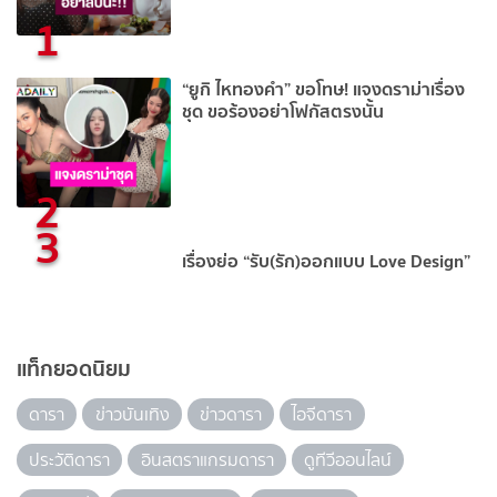
1
“ยูกิ ไหทองคำ” ขอโทษ! แจงดราม่าเรื่อง
ชุด ขอร้องอย่าโฟกัสตรงนั้น
2
3
เรื่องย่อ “รับ(รัก)ออกแบบ Love Design”
แท็กยอดนิยม
ดารา
ข่าวบันเทิง
ข่าวดารา
ไอจีดารา
ประวัติดารา
อินสตราแกรมดารา
ดูทีวีออนไลน์