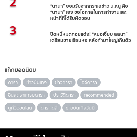
2
“นานา” ยอมรับจากกระแสข่าว น.หนู คือ
“นานา” เอง ขอโอกาสในการทำงานและ
หน้าที่ที่ได้รับผิดชอบ
3
ปิดหนี้หมดค่อยแต่ง! “หมอเจี๊ยบ ลลนา”
เตรียมขายเรือนหอ หลังทำมาใหญ่เกินตัว
แท็กยอดนิยม
ดารา
ข่าวบันเทิง
ข่าวดารา
ไอจีดารา
อินสตราแกรมดารา
ประวัติดารา
recommended
ดูทีวีออนไลน์
ดาราเดลี่
ข่าวบันเทิงวันนี้