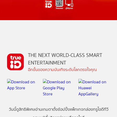
THE NEXT WORLD-CLASS SMART
ENTERTAINMENT
อีกขั้นของความบันเทิงระดับโลกตรงใจคุณ
วันนี้
ดู
สิทธิพิเศษ
อ่าน
เกม
ตาตั้ง
ช้อปปิ้ง
แพ็กเกจ
กล่องทรูไอดีทีวี