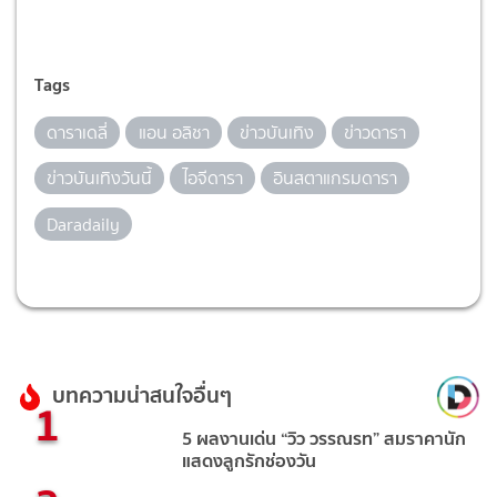
Tags
ดาราเดลี่
แอน อลิชา
ข่าวบันเทิง
ข่าวดารา
ข่าวบันเทิงวันนี้
ไอจีดารา
อินสตาแกรมดารา
Daradaily
บทความน่าสนใจอื่นๆ
1
5 ผลงานเด่น “วิว วรรณรท” สมราคานัก
แสดงลูกรักช่องวัน