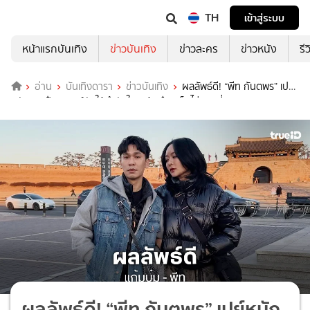
TH
เข้าสู่ระบบ
หน้าแรกบันเทิง
ข่าวบันเทิง
ข่าวละคร
ข่าวหนัง
รี
อ่าน
บันเทิงดารา
ข่าวบันเทิง
ผลลัพธ์ดี! “พีท กันตพร” เปย์
หนักกระเป๋าแบรนด์ดังให้กำลังใจ “แก้มบุ๋ม” เก็บไข่รอบที่ 4
ผลลัพธ์ดี! “พีท กันตพร” เปย์หนัก