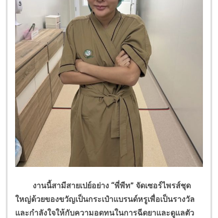
งานนี้สามีสายเปย์อย่าง “พี่พีท” จัดเซอร์ไพรส์ชุด
ใหญ่ด้วยของขวัญเป็นกระเป๋าแบรนด์หรูเพื่อเป็นรางวัล
และกำลังใจให้กับความอดทนในการฉีดยาและดูแลตัว