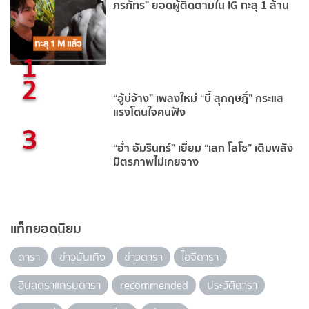
ภรภัทร” ยอดผู้ติดตามใน IG ทะลุ 1 ล้าน
1
2
“อู้บ่จ้าง” เพลงใหม่ “บี้ สุกฤษฎิ์” กระแส
แรงโดนใจคนฟัง
3
“อ่ำ อัมรินทร์” เยี่ยม “เสก โลโซ” เติมพลัง
มิตรภาพไม่เคยจาง
แท็กยอดนิยม
ดารา
ข่าวบันเทิง
ข่าวดารา
ไอจีดารา
อินสตราแกรมดารา
recommended
ประวัติดารา