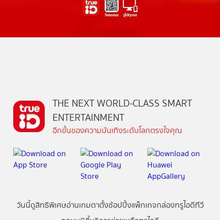
THE NEXT WORLD-CLASS SMART
ENTERTAINMENT
อีกขั้นของความบันเทิงระดับโลกตรงใจคุณ
วันนี้
ดู
สิทธิพิเศษ
อ่าน
เกม
ตาตั้ง
ช้อปปิ้ง
แพ็กเกจ
กล่องทรูไอดีทีวี