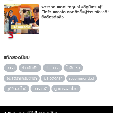
พารากอนแตก! “กฤษณ์ ศรีภูมิเศรษฐ์”
เปิดร้านเจลาโต ฮอตถึงขั้นผู้ว่าฯ “ชัชชาติ”
ยังต้องต่อคิว
3
แท็กยอดนิยม
ดารา
ข่าวบันเทิง
ข่าวดารา
ไอจีดารา
อินสตราแกรมดารา
ประวัติดารา
recommended
ดูทีวีออนไลน์
ดาราเดลี่
ดูละครออนไลน์