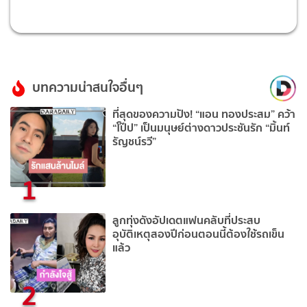
บทความน่าสนใจอื่นๆ
ที่สุดของความปัง! “แอน ทองประสม” คว้า
“โป๊ป” เป็นมนุษย์ต่างดาวประชันรัก “มิ้นท์
รัญชน์รวี”
1
ลูกทุ่งดังอัปเดตแฟนคลับที่ประสบ
อุบัติเหตุสองปีก่อนตอนนี้ต้องใช้รถเข็น
แล้ว
2