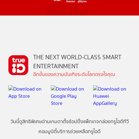
THE NEXT WORLD-CLASS SMART
ENTERTAINMENT
อีกขั้นของความบันเทิงระดับโลกตรงใจคุณ
วันนี้
ดู
สิทธิพิเศษ
อ่าน
เกม
ตาตั้ง
ช้อปปิ้ง
แพ็กเกจ
กล่องทรูไอดีทีวี
คอมมูนิตี้
บริการช่วยเหลือทรูไอดี