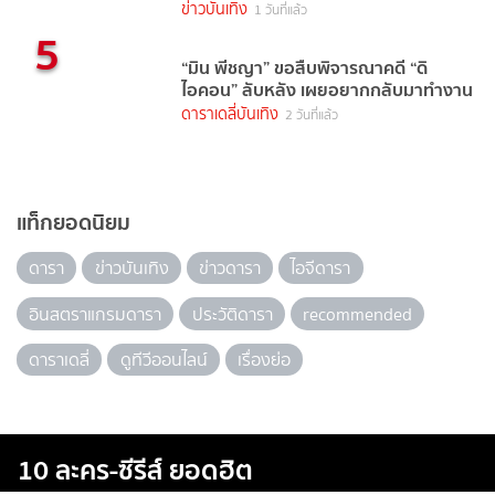
นี้
ข่าวบันเทิง
1 วันที่แล้ว
5
“มิน พีชญา” ขอสืบพิจารณาคดี “ดิ
ไอคอน” ลับหลัง เผยอยากกลับมาทำงาน
ดาราเดลี่บันเทิง
2 วันที่แล้ว
แท็กยอดนิยม
ดารา
ข่าวบันเทิง
ข่าวดารา
ไอจีดารา
อินสตราแกรมดารา
ประวัติดารา
recommended
ดาราเดลี่
ดูทีวีออนไลน์
เรื่องย่อ
10 ละคร-ซีรีส์ ยอดฮิต