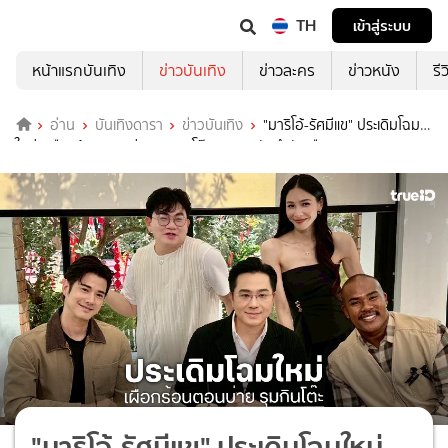
TH
เข้าสู่ระบบ
หน้าแรกบันเทิง
ข่าวบันเทิง
ข่าวละคร
ข่าวหนัง
รี
อ่าน
บันเทิงดารา
ข่าวบันเทิง
"มาริโอ้-รัศมีแข" ประเดิมโฉม
ใหม่ "เผือกร้อนตอนบ่าย รุมกินโต๊ะ" ระดมพลังกำลังเผือก
"มาริโอ้-รัศมีแข" ประเดิมโฉมใหม่