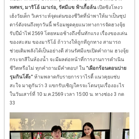
ทศพร, มาริโอ้ เมาเร่อ, รัศมีแข ฟ้าเกื้อล้น
เปิดซิงโหงว
เฮ้งวัยเด็ก วิเคราะห์จุดเด่นของชีวิตที่นำพาให้มาเป็นซุป
ตาร์ดังจนถึงทุกวันนี้ พร้อมพูดคุยแนวทางการจัดฮวงจุ้ย
รับปีม้าไฟ 2569 โดยหมอช้างถึงขั้นทักแรง เรื่องของเล่น
ของสะสม ของมาริโอ้ ถ้าวางให้ถูกทีถูกทาง สามารถ
ช่วยเติมพลังได้เป็นอย่างดี ส่วนรัศมีแขเปิดคำถาม ฮวงจุ้ย
กระจกสีในห้องน้ำ จะมีผลต่อหน้าที่การงานการดำเนิน
ชีวิตหรือไม่ ทุกคำถามมีคำตอบ! ใน
"เผือกร้อนตอนบ่าย
รุมกินโต๊ะ"
ห้ามพลาดกับรายการวาไรตี้ แนวคุยแซ่บ
สะใจ มาดูกันว่า 3 แขกรับเชิญใครจะโดนรุมเรื่องอะไร
ในวันเสาร์ที่ 10 ม.ค.2569 เวลา 15:00 น. ทางช่อง 3 กด
33