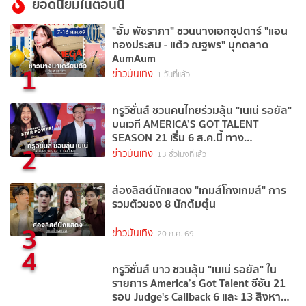
ยอดนิยมในตอนนี้
"อั้ม พัชราภา" ชวนนางเอกซุปตาร์ "แอน
ทองประสม - แต้ว ณฐพร" บุกตลาด
AumAum
1
ข่าวบันเทิง
1 วันที่แล้ว
ทรูวิชั่นส์ ชวนคนไทยร่วมลุ้น "เนเน่ รอยัล"
บนเวที AMERICA’S GOT TALENT
SEASON 21 เริ่ม 6 ส.ค.นี้ ทาง
2
TrueVisions NOW
ข่าวบันเทิง
13 ชั่วโมงที่แล้ว
ส่องลิสต์นักแสดง "เกมส์โกงเกมส์" การ
รวมตัวของ 8 นักต้มตุ๋น
3
ข่าวบันเทิง
20 ก.ค. 69
4
ทรูวิชั่นส์ นาว ชวนลุ้น "เนเน่ รอยัล" ใน
รายการ America’s Got Talent ซีซัน 21
รอบ Judge's Callback 6 และ 13 สิงหาคม