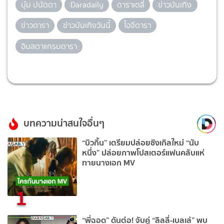
บุ๋ม ปนัดดา
Daradaily
ดาราเดลี่
ข่าวบันเทิง
ข่าวดารา
ข่าวบันเทิงวันนี้
ไอจีดารา
อินสตาแกรมดารา
บทความน่าสนใจอื่นๆ
“บิวกิ้น” เตรียมปล่อยซิงเกิลใหม่ “นับ
หนึ่ง” ปล่อยภาพโปสเตอร์แฟนคลับแห่
ทายนางเอก MV
1
“พี่ฉอด” ดันต่อ! จับคู่ “ลิลลี่-เบลเล่” พบ