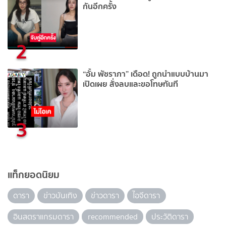
กันอีกครั้ง
2
“อั้ม พัชราภา” เดือด! ถูกนำแบบบ้านมา
เปิดเผย สั่งลบและขอโทษทันที
3
แท็กยอดนิยม
ดารา
ข่าวบันเทิง
ข่าวดารา
ไอจีดารา
อินสตราแกรมดารา
recommended
ประวัติดารา