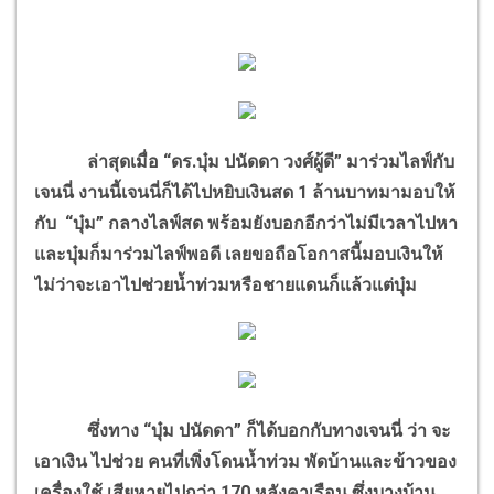
ล่าสุดเมื่อ “ดร.บุ๋ม ปนัดดา วงศ์ผู้ดี” มาร่วมไลฟ์กับ
เจนนี่ งานนี้เจนนี่ก็ได้ไปหยิบเงินสด 1 ล้านบาทมามอบให้
กับ “บุ๋ม” กลางไลฟ์สด พร้อมยังบอกอีกว่าไม่มีเวลาไปหา
และบุ๋มก็มาร่วมไลฟ์พอดี เลยขอถือโอกาสนี้มอบเงินให้
ไม่ว่าจะเอาไปช่วยน้ำท่วมหรือชายแดนก็แล้วแต่บุ๋ม
ซึ่งทาง “บุ๋ม ปนัดดา” ก็ได้บอกกับทางเจนนี่ ว่า จะ
เอาเงิน ไปช่วย คนที่เพิ่งโดนน้ำท่วม พัดบ้านและข้าวของ
เครื่องใช้ เสียหายไปกว่า 170 หลังคาเรือน ซึ่งบางบ้าน