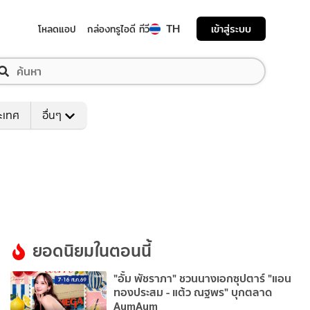
TH
เข้าสู่ระบบ
โหลดแอป
กล่องทรูไอดี ทีวี
ระเทศ
อื่นๆ
ยอดนิยมในตอนนี้
"อั้ม พัชราภา" ชวนนางเอกซุปตาร์ "แอน
ทองประสม - แต้ว ณฐพร" บุกตลาด
AumAum