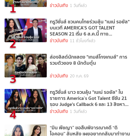
1
ข่าวบันเทิง
1 วันที่แล้ว
ทรูวิชั่นส์ ชวนคนไทยร่วมลุ้น "เนเน่ รอยัล"
บนเวที AMERICA’S GOT TALENT
SEASON 21 เริ่ม 6 ส.ค.นี้ ทาง
2
TrueVisions NOW
ข่าวบันเทิง
11 ชั่วโมงที่แล้ว
ส่องลิสต์นักแสดง "เกมส์โกงเกมส์" การ
รวมตัวของ 8 นักต้มตุ๋น
3
ข่าวบันเทิง
20 ก.ค. 69
ทรูวิชั่นส์ นาว ชวนลุ้น "เนเน่ รอยัล" ใน
รายการ America’s Got Talent ซีซัน 21
รอบ Judge's Callback 6 และ 13 สิงหาคม
4
นี้
ข่าวบันเทิง
1 วันที่แล้ว
“มิน พีชญา” ขอสืบพิจารณาคดี “ดิ
ไอคอน” ลับหลัง เผยอยากกลับมาทำงาน