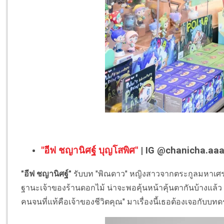
"อีฟ ชญานิศฐ์ บุญโสพิศ"
| IG @chanicha.aa
"อีฟ ชญานิศฐ์"
รับบท "พิณดาว" หญิงสาวจากตระกูลมหาเศรษฐ
ฐานะเจ้าของร้านดอกไม้ น่าจะพอคุ้นหน้าคุ้นตากันบ้างแล้ว เ
คนจนที่แท้คือเจ้าของชีวิตคุณ" มาเรื่องนี้เธอต้องเจอกับบ