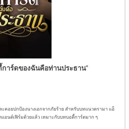
อดี้การ์ดของฉันคือท่านประธาน"
ขุม และคอยปกป้องนางเอกจากภัยร้าย สำหรับบทแนวดรามา แอ็
่นฟิตแอนด์เฟิร์มด้วยแล้ว เหมาะกับบทบอดี้การ์ดมาก ๆ