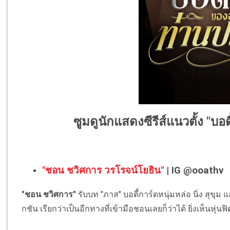
ซูมดูนักแสดงซีรีส์แนวตั้ง "บ
"ชอน ชวิศการ วรโรจน์โยธิน"
| IG @ooathv
"ชอน ชวิศการ"
รับบท "ภาส" บอดี้การ์ดหนุ่มหล่อ นิ่ง สุ
กชัน เรียกว่าเป็นอีกทางที่เข้ามือชอนเลยก็ว่าได้ ยิ่งเห็นหุ