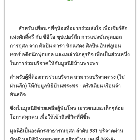
สำหรับ เพื่อน ๆพี่ๆน้องที่อยากร่วมส่งใจ เพื่อเชียร์ศึก
แห่งศักดิ์ศรี กับ ซีอีโอ ซุปเปอร์ลีก การแข่งขันฟุตบอล
การกุศล จาก ศิลปิน ดารา นักแสดง ศิลปิน อินฟลูเอน
เซอร์ อดีตนักฟุตบอล และเหล่านักธุรกิจ เพื่อเป็นส่วนหนึ่ง
ในการร่วมบริจาคให้กับมูลนิธิบ้านพระพร
สำหรับผู้ที่ต้องการร่วมบริจาค สามารถบริจาคตรง (ไม่
ผ่านลีก) ให้กับมูลนิธิบ้านพระพร - คริสเตียน เรือนจำ
พันธกิจ
ซึ่งเป็นมูลนิธิช่วยเหลือผู้พ้นโทษ เยาวชนและเด็กๆด้อย
โอกาสทุกคน เพื่อให้เข้าถึงชีวิตที่ดีขึ้น
มูลนิธิเป็นองค์กรสาธารณกุศล ลำดับ 981 บริจาคผ่าน
บัญชี มูลนิธิบ้านพระพร ธ.กสิกรไทย เลขที่ 068-8-