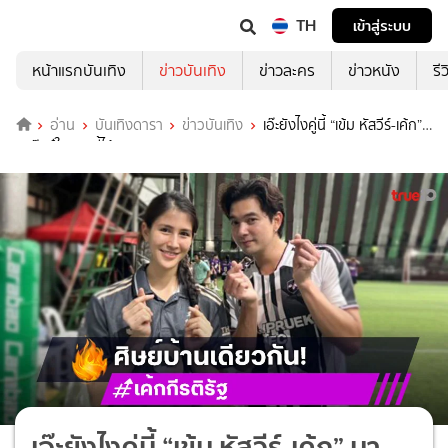
TH
เข้าสู่ระบบ
หน้าแรกบันเทิง
ข่าวบันเทิง
ข่าวละคร
ข่าวหนัง
รี
อ่าน
บันเทิงดารา
ข่าวบันเทิง
เอ๊ะยังไงคู่นี้ “เข้ม หัสวีร์-เค้ก”
มาจ๊ะเอ๋ในงานนี้ได้เฉย
เอ๊ะยังไงคู่นี้ “เข้ม หัสวีร์-เค้ก” มา