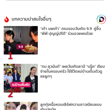
บทความน่าสนใจอื่นๆ
“เก้า นพเก้า” ครบรอบวันเกิด 9.9 คู่จิ้น
“พีพี ปุญญ์ปรีดี” ร่วมอวยพรด้วย
1
“กบ สุวนันท์” เผยวันเกิดสามี “บรู๊ค” เรียบ
ง่ายในครอบครัว ใช้ชีวิตแม่บ้านเต็มตัวดู
แลลูกๆ
2
ลูกทุ่งเนื้อหอมเสิร์ฟความขาวเนียนแบบ
เกินปุยมุ้ย