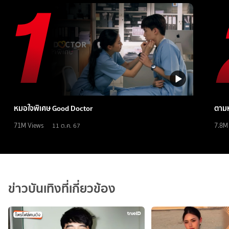
หมอใจพิเศษ Good Doctor
ตามห
71M
Views
7.8M
11 ต.ค. 67
ข่าวบันเทิงที่เกี่ยวข้อง