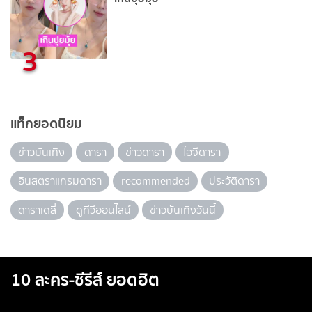
3
แท็กยอดนิยม
ข่าวบันเทิง
ดารา
ข่าวดารา
ไอจีดารา
อินสตราแกรมดารา
recommended
ประวัติดารา
ดาราเดลี่
ดูทีวีออนไลน์
ข่าวบันเทิงวันนี้
10 ละคร-ซีรีส์ ยอดฮิต