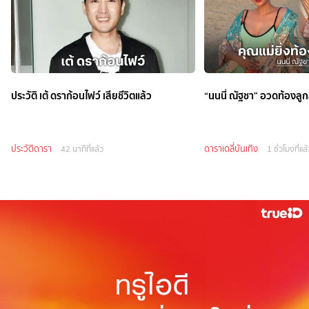
ประวัติ เต้ ดราก้อนไฟว์ เสียชีวิตแล้ว
“นนนี่ ณัฐชา” อวดท้องลู
ประวัติดารา
ดาราเดลี่บันเทิง
42 นาทีที่แล้ว
1 ชั่วโมงที่แล้