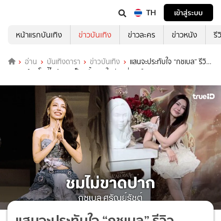
TH
เข้าสู่ระบบ
หน้าแรกบันเทิง
ข่าวบันเทิง
ข่าวละคร
ข่าวหนัง
รี
อ่าน
บันเทิงดารา
ข่าวบันเทิง
แสนจะประทับใจ “กชเบล” รีวิว
คอนเสิร์ต “โบกี้ไลอ้อน” เป็นครั้งแรกในชีวิตที่หูเคลือบทองสุดๆ
แสนจะประทับใจ “กชเบล” รีวิว