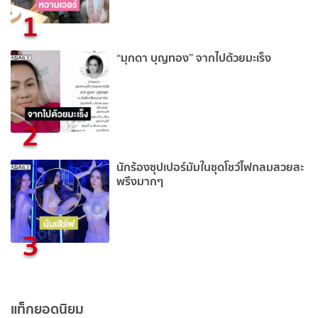
1
“มุกดา บุญทอง” จากไปด้วยมะเร็ง
2
นักร้องซุปเปอร์มัมในชุดโชว์ไฟกลมสวยสะ
พรึงมากๆ
3
แท็กยอดนิยม