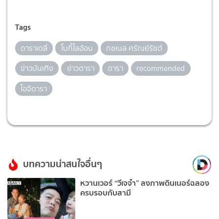
Tags
ดาราเดลี่
โบกี้ไลอ้อน
กชเบล ศรัณย์รัชต์
ข่าวบันเทิง
ข่าวดารา
ดารา
recommended
ไอจีดารา
บทความน่าสนใจอื่นๆ
หวานเวอร์ “วีเจจ๋า” ลงภาพดินเนอร์ฉลอง
ครบรอบกับสามี