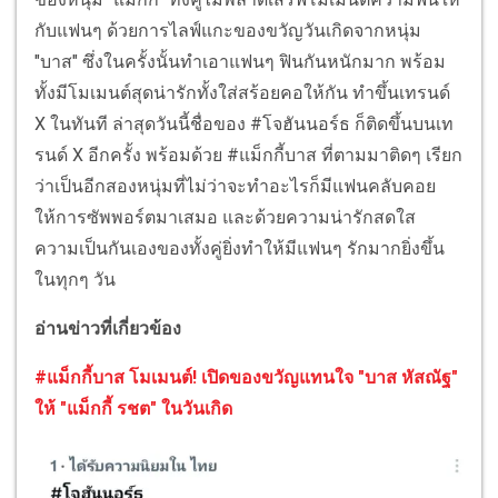
กับแฟนๆ ด้วยการไลฟ์แกะของขวัญวันเกิดจากหนุ่ม
"บาส" ซึ่งในครั้งนั้นทำเอาแฟนๆ ฟินกันหนักมาก พร้อม
ทั้งมีโมเมนต์สุดน่ารักทั้งใส่สร้อยคอให้กัน ทำขึ้นเทรนด์
X ในทันที ล่าสุดวันนี้ชื่อของ #โจฮันนอร์ธ ก็ติดขึ้นบนเท
รนด์ X อีกครั้ง พร้อมด้วย #แม็กกี้บาส ที่ตามมาติดๆ เรียก
ว่าเป็นอีกสองหนุ่มที่ไม่ว่าจะทำอะไรก็มีแฟนคลับคอย
ให้การซัพพอร์ตมาเสมอ และด้วยความน่ารักสดใส
ความเป็นกันเองของทั้งคู่ยิ่งทำให้มีแฟนๆ รักมากยิ่งขึ้น
ในทุกๆ วัน
อ่านข่าวที่เกี่ยวข้อง
#แม็กกี้บาส โมเมนต์! เปิดของขวัญแทนใจ "บาส หัสณัฐ"
ให้ "แม็กกี้ รชต" ในวันเกิด