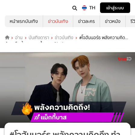
TH
เข้าสู่ระบบ
หน้าแรกบันเทิง
ข่าวบันเทิง
ข่าวละคร
ข่าวหนัง
รี
อ่าน
บันเทิงดารา
ข่าวบันเทิง
#โจฮันนอร์ธ พลังความคิดถึง
ทำ #แม็กกี้บาส ฮอตขึ้นเทรนด์อันดับ 1
#โจฮันนอร์ธ พลังความคิดถึง ทำ