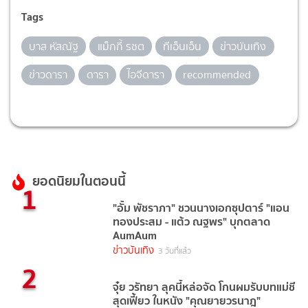
Tags
บาส หัสณัฐ
แม็กกี้ รชต
ทีเอ็นเอ็น
ข่าวบันเทิง
ข่าวดารา
ดารา
ไอจีดารา
recommended
ยอดนิยมในตอนนี้
1
"อั้ม พัชราภา" ชวนนางเอกซุปตาร์ "แอน
ทองประสม - แต้ว ณฐพร" บุกตลาด
AumAum
ข่าวบันเทิง
3 วันที่แล้ว
2
จุ๋ย วรัทยา ลุคนี้หล่อจัด โกนผมรับบทแม่ชี
สุดเฟี้ยว ในหนัง "คุณยายวรนาฎ"