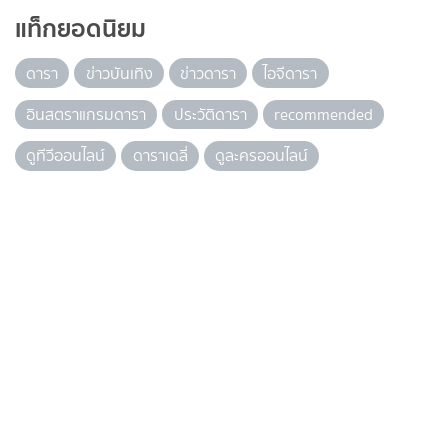
แท็กยอดนิยม
ดารา
ข่าวบันเทิง
ข่าวดารา
ไอจีดารา
อินสตราแกรมดารา
ประวัติดารา
recommended
ดูทีวีออนไลน์
ดาราเดลี่
ดูละครออนไลน์