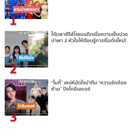
1
ได้เวลาซีรีส์โรแมนติกเมื่อความเจ็บปวด
นำพา 2 หัวใจให้เรียนรู้การเริ่มต้นใหม่!
2
“ไมกี้” เสน่ห์มัดใจนำทีม “หวานรักต้อง
ห้าม” ปังโกอินเตอร์
3