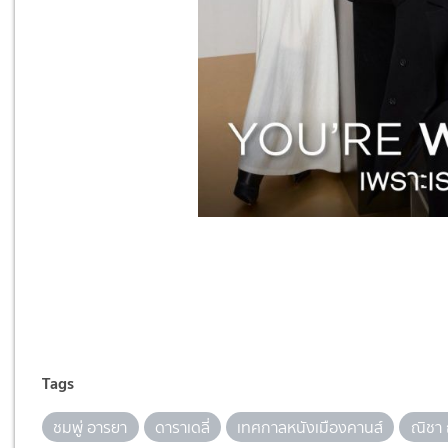
Tags
ชมพู่ อารยา
ดาราเดลี่
เทศกาลหนังเมืองคานส์
ณิชา