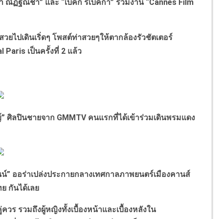
า ณัฏฐณิชา” และ “เบ็คกี้ รีเบคก้า” ร่วมงาน “Cannes Film
วยไปเดินเริ่ดๆ โพสต์ท่าสวยๆให้ตากล้องรัวชัตเตอร์
 Paris เป็นครั้งที่ 2 แล้ว
ชญ์” ศิลปินชายจาก GMMTV คนแรกที่ได้เข้าร่วมเดินพรมแดง
ไนน์” ออร่าเปล่งประกายกลางเทศกาลภาพยนตร์เมืองคานส์
 กันได้เลย
 รวมถึงผู้หญิงทั้งเบื้องหน้าและเบื้องหลังใน