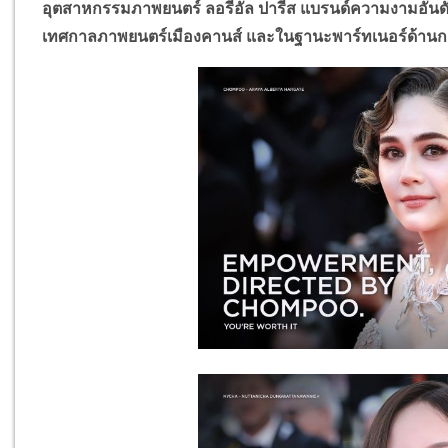
อุตสาหกรรมภาพยนตร์ ลอรีอัล ปารีส แบรนด์ความงามอันด
เทศกาลภาพยนตร์เมืองคานส์ และในฐานะพาร์ทเนอร์ด้านกา