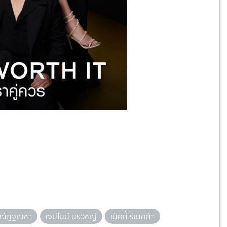
 ณัฎฐณิชา
เจมีไนน์ นรวิชญ์
เบ็คกี้ รีเบคก้า