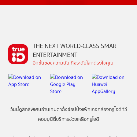
THE NEXT WORLD-CLASS SMART
ENTERTAINMENT
อีกขั้นของความบันเทิงระดับโลกตรงใจคุณ
วันนี้
ดู
สิทธิพิเศษ
อ่าน
เกม
ตาตั้ง
ช้อปปิ้ง
แพ็กเกจ
กล่องทรูไอดีทีวี
คอมมูนิตี้
บริการช่วยเหลือทรูไอดี