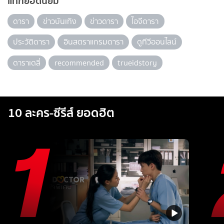
แท็กยอดนิยม
ดารา
ข่าวบันเทิง
ข่าวดารา
ไอจีดารา
ประวัติดารา
อินสตราแกรมดารา
ดูทีวีออนไลน์
ดาราเดลี่
recommended
trueidstory
10 ละคร-ซีรีส์ ยอดฮิต