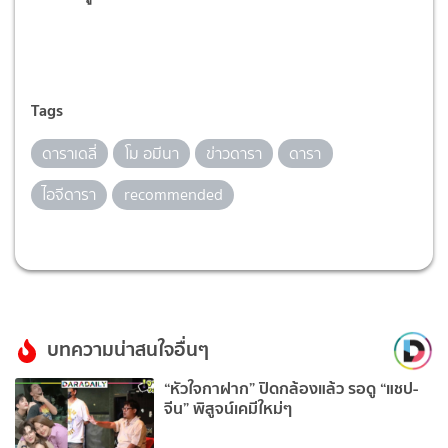
Tags
ดาราเดลี่
โม อมีนา
ข่าวดารา
ดารา
ไอจีดารา
recommended
บทความน่าสนใจอื่นๆ
“หัวใจกาฝาก” ปิดกล้องแล้ว รอดู “แชป-
จีน” พิสูจน์เคมีใหม่ๆ