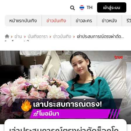
TH
เข้าสู่ระบบ
หน้าแรกบันเทิง
ข่าวบันเทิง
ข่าวละคร
ข่าวหนัง
รี
อ่าน
บันเทิงดารา
ข่าวบันเทิง
เล่าประสบการณ์ตรงผ่าตัด
ช็อกโกแลคซีสในมดลูก
เล่าประสบการณ์ตรงผ่าตัดช็อกโก