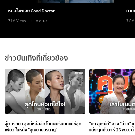
หมอใจพิเศษ Good Doctor
ตามห
71M
Views
7.8M
11 ต.ค. 67
ข่าวบันเทิงที่เกี่ยวข้อง
จุ๋ย วรัทยา ลุคนี้หล่อจัด โกนผมรับบทแม่ชีสุด
"นก อุษณีย์" ควง "ม่วย" เ
เฟี้ยว ในหนัง "คุณยายวรนาฎ"
แต่ง ฤกษ์วิวาห์ 26 พ.ย. นี้