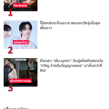
1
โอ๊ยหล่อตะโกนมาก พระเอกวัยรุ่นในลุค
เชิ้ตขาว
2
ถึงเวลา “เข้ม-มุกดา” จับคู่แจ้งเกิดช่องวัน
“ทวิญ ร่างฉันวิญญาณเธอ” มาเร็วกว่าที่
คิด!
3