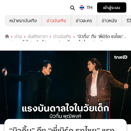
TH
เข้าสู่ระบบ
หน้าแรกบันเทิง
ข่าวบันเทิง
ข่าวละคร
ข่าวหนัง
รี
อ่าน
บันเทิงดารา
ข่าวบันเทิง
“บิวกิ้น” ถึง “พี่เบิร์ด ธงไชย”
แรงบันดาลใจในวัยเด็ก ไม่เคยคิดว่าจะมีโอกาสได้ขึ้นเวทีกับพี่จริงๆ
“บิวกิ้น” ถึง “พี่เบิร์ด ธงไชย” แรง