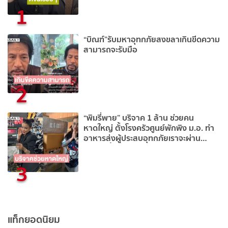
1
“บิณฑ์”รับมหาอุทกภัยสงขลาเกินขีดความ
สามารถจะรับมือ
2
“พิมรี่พาย” บริจาค 1 ล้าน ช่วยคน
หาดใหญ่ ตั้งโรงครัวศูนย์พักพิง ม.อ. ทำ
อาหารส่งผู้ประสบอุทกภัยเราจะผ่าน
วิกฤตครั้งนี้ไปด้วยกัน
3
แท็กยอดนิยม