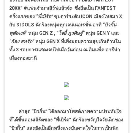
20XX” #แฟนจ๋ามาเสิร์ฟแล้วจ้ะ ซึ่งถือเป็น FANFEST
ครั้งแรกของ
“พี่เบิร์ด”
ซุปตาร์ระดับ ICON เมืองไทยมา X
กับ 3 IDOLS นักร้องหนุ่มทุกเจนเนอเรชั่น อาทิ
“บิวกิ้น
พุฒิพงศ์”
หนุ่ม GEN Z ,
“โจอี้ ภูวศิษฐ์”
หนุ่ม GEN Y และ
“ก้อง สหรัถ”
หนุ่ม GEN X ที่เพิ่งมอบความสุขเกินต้านใน
ทั้ง 3 รอบการแสดงจบไปเมื่อวันก่อน ณ อิมแพ็ค อารีน่า
เมืองทองธานี
ล่าสุด “บิวกิ้น” ได้ออกมาโพสต์ภาพความประทับใจ
ที่ได้ขึ้นคอนเสิร์ตของ “พี่เบิร์ด” นักร้องขวัญใจวัยเด็กของ
“บิวกิ้น” และยังเป็นอีกหนึ่งแรงบันดาลใจในการเป็นนัก