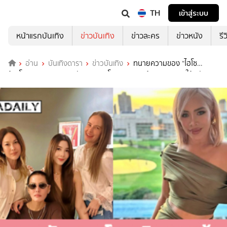
TH
เข้าสู่ระบบ
หน้าแรกบันเทิง
ข่าวบันเทิง
ข่าวละคร
ข่าวหนัง
รี
อ่าน
บันเทิงดารา
ข่าวบันเทิง
ทนายความของ “ไฮโซ
ข้าวโพด” หอบเอกสารหลักฐานการโอนเงิน 116 ล้านบาท มอบให้พนักงาน
สอบสวนเพิ่ม