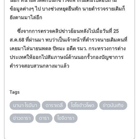
นอก ทนายสวัสดิ์กับนักข่าวจึงพากันเดินไปสอบถาม
ข้อมูลต่างๆ ไป บางช่วงหยุดยืนพัก นายตำรวจรายเดิมก็
ยังตามมาไล่อีก
ซึ่งจากการตรวจคลิปข่าวย้อนหลังไปเมื่อวันที่ 25
ส.ค.68 ที่ผ่านมา พบว่าเป็นเจ้าหน้าที่ตำรวจนายเดิมคนที่
เคยมาไล่นายนพดล ปัทมะ อดีต รมว. กระทรวงการต่าง
ประเทศให้ออกไปสัมภาษณ์ด้านนอกรั้วกองบัญชาการ
ตำรวจสอบสวนกลางมาแล้ว
Tags
นานา ไรบีนา
ดาราเดลี่
ไฮโซข้าวโพด
ข่าวบันเทิง
ข่าวดารา
ดารา
ไอจีดารา