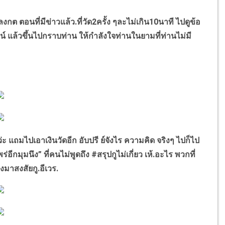
ลงกต ตอนที่มีข่าวแล้ว.ที่วัด
2
ครั้ง ๆละไม่เกิน
10
นาที ไปดูข้อ
น์ แล้วขึ้นไปกราบท่าน ให้กำลังใจท่านในยามที่ท่านไม่มี
ะ แถมไปเอาเงินวัดอีก อับปรี ย์จังไร ความคิด จริงๆ
ไปก็ไป
ร่อีกมุมนึง
”
ที่คนไม่พูดถึง
#
สรุปกูไม่เกี่ยว เห้.อะไร พวกที่
มาสงสัยกู.อีเวร.