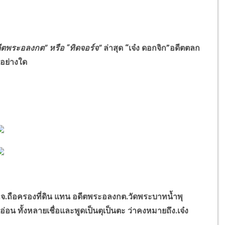
ีตพระอลงกต
”
หรือ
“
ทิดจอร์จ
”
ล่าสุด
“เจ๋ง ดอกจิก”
อดีตตลก
่อย่างใด
่อ.จ.ถือครองที่ดิน แทน อดีตพระอลงกต.วัดพระบาทน้ำพุ
น ทั้งหลายเชื่อและพูดเป็นตุเป็นตะ ว่าคงหมายถึง.เจ๋ง