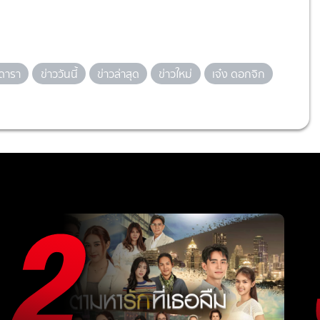
วดารา
ข่าววันนี้
ข่าวล่าสุด
ข่าวใหม่
เจ๋ง ดอกจิก