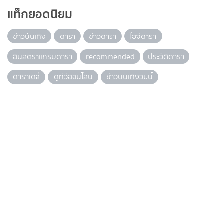
แท็กยอดนิยม
ข่าวบันเทิง
ดารา
ข่าวดารา
ไอจีดารา
อินสตราแกรมดารา
recommended
ประวัติดารา
ดาราเดลี่
ดูทีวีออนไลน์
ข่าวบันเทิงวันนี้