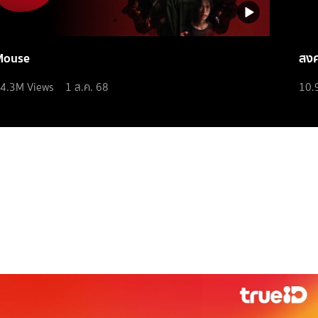
Mouse
สง
4.3M
Views
1 ส.ค. 68
10.