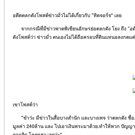
อดีตตลกดังโพสต์ข่าวมั่วไม่ได้เกี่ยวกับ
“
ทิดจอร์จ
”
เลย
จากกรณีที่มีข่าวพาดพิเขียนอักษรย่อตลกดัง โยง ถึง
“
อด
ดังโพสต์ว่า ข่าวมั่ว ตนเองไม่ได้ถือครอบที่ดินแทนอลงกตแต
เขาโพสต์ว่า
“
ขำว่ะ มีข่าวในสื่อบางสำนัก และบางเพจ ว่าตลกดัง ชื
มูลค่า
240
ล้าน และ ไปเอาเงินพระมาด้วย.ทำให้พวก ปัญญาอ่อ
ดอกจิก โคตรฮา เลยว่ะ
”