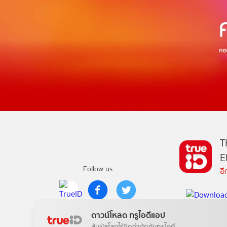
T
E
Follow us
อ
Copyright © True Digital Group Company Limited.
ดาวน์โหลด ทรูไอดีแอป
All rights reserved
สัมผัสโลกไร้ขีดจำกัดกับทรูไอดี