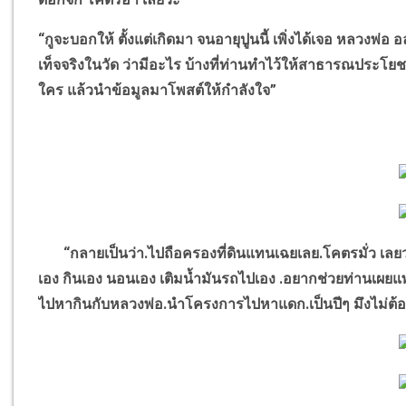
“
กูจะบอกให้ ตั้งแต่เกิดมา จนอายุปูนนี้ เพิ่งได้เจอ หลวงพ่อ อ
เท็จจริงในวัด ว่ามีอะไร บ้างที่ท่านทำไว้ให้สาธารณประโยช
ใคร แล้วนำข้อมูลมาโพสต์ให้กำลังใจ
”
“
กลายเป็นว่า.ไปถือครองที่ดินแทนเฉยเลย.โคตรมั่ว เลยว่
เอง กินเอง นอนเอง เติมน้ำมันรถไปเอง .อยากช่วยท่านเผยแพ
ไปหากินกับหลวงพ่อ.นำโครงการไปหาแดก.เป็นปีๆ มึงไม่ต้อง