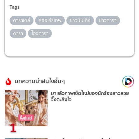
Tags
ดาราเดลี่
ลีซอ ธีรเทพ
ข่าวบันเทิง
ข่าวดารา
ดารา
ไอจีดารา
บทความน่าสนใจอื่นๆ
มาแล้วภาพเซ็ตใหม่ของนักร้องสาวสวย
จึ้งตะลึงใจ
1