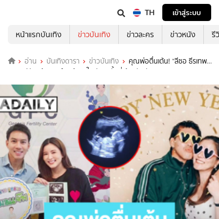
TH
เข้าสู่ระบบ
หน้าแรกบันเทิง
ข่าวบันเทิง
ข่าวละคร
ข่าวหนัง
รี
อ่าน
บันเทิงดารา
ข่าวบันเทิง
คุณพ่อตื่นเต้น! “ลีซอ ธีรเทพ”
ลงคลิปอัลตร้าซาวด์ลูกน้อย ใจฟูทุกครั้งที่เค้าขยับตัว