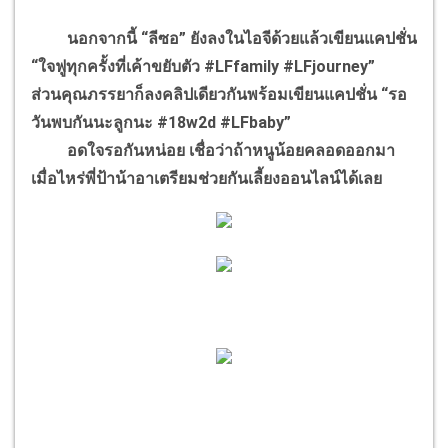
นอกจากนี้ “ลีซอ” ยังลงในไอจีด้วยแล้วเขียนแคปชั่น
“ใจฟูทุกครั้งที่เค้าขยับตัว #LFfamily #LFjourney”
ส่วนคุณภรรยาก็ลงคลิปเดียวกันพร้อมเขียนแคปชั่น “รอ
วันพบกันนะลูกนะ #18w2d #LFbaby”
อดใจรอกันหน่อย เชื่อว่าถ้าหนูน้อยคลอดออกมา
เมื่อไหร่พี่ป้าน้าอาเตรียมช่วยกันเลี้ยงออนไลน์ได้เลย