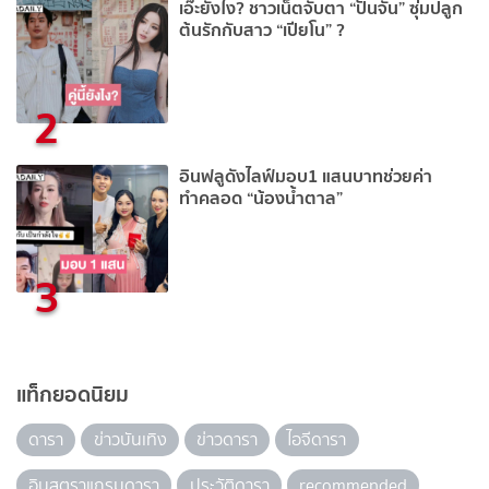
เอ๊ะยังไง? ชาวเน็ตจับตา “ปั้นจั่น” ซุ่มปลูก
ต้นรักกับสาว “เปียโน” ?
2
อินฟลูดังไลฟ์มอบ1 แสนบาทช่วยค่า
ทำคลอด “น้องน้ำตาล”
3
แท็กยอดนิยม
ดารา
ข่าวบันเทิง
ข่าวดารา
ไอจีดารา
อินสตราแกรมดารา
ประวัติดารา
recommended