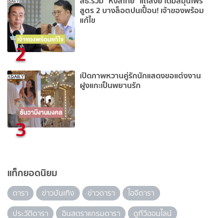
สธ.ร่วม “หงส์ไทย” แถลงยาดมสมุนไพร
สูตร 2 บางล็อตปนเปื้อน! เจ้าของพร้อม
แก้ไข
2
เปิดภาพหวานคู่รักนักแสดงขอแต่งงาน
ฝูงแกะเป็นพยานรัก
3
แท็กยอดนิยม
ดารา
ข่าวบันเทิง
ข่าวดารา
ไอจีดารา
ประวัติดารา
อินสตราแกรมดารา
ดูทีวีออนไลน์