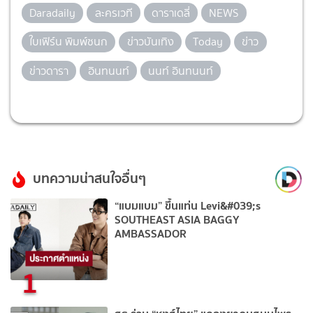
Daradaily
ละครเวที
ดาราเดลี่
NEWS
ใบเฟิร์น พิมพ์ชนก
ข่าวบันเทิง
Today
ข่าว
ข่าวดารา
อินทนนท์
นนท์ อินทนนท์
บทความน่าสนใจอื่นๆ
“แบมแบม” ขึ้นแท่น Levi&#039;s
SOUTHEAST ASIA BAGGY
AMBASSADOR
1