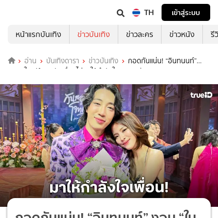
TH
เข้าสู่ระบบ
หน้าแรกบันเทิง
ข่าวบันเทิง
ข่าวละคร
ข่าวหนัง
รี
อ่าน
บันเทิงดารา
ข่าวบันเทิง
กอดกันแน่น! “อินทนนท์”
งอน “ใบเฟิร์น” กลัวเพื่อนไม่มาให้กำลังใจละครเวที
กอดกันแน่น! “อินทนนท์” งอน “ใบ