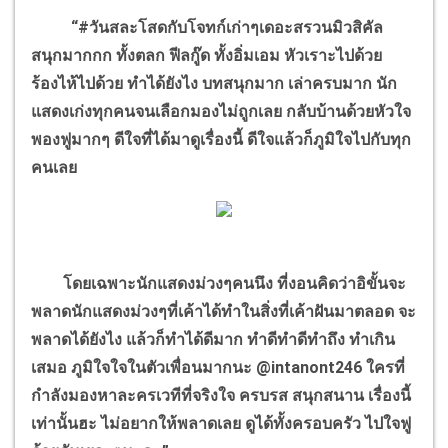
“#วันสละโสดกับโจทก์เก่าๆเดอะสรวนมิวสิคัล
สนุกมากกก ทั้งตลก ฟีลกู๊ด ทั้งอิ่มเอม หัวเราะไปด้วย
ร้องไห้ไปด้วย ทำได้ยังไง บทสนุกมาก เล่าครบมาก นัก
แสดงเก่งทุกคนจนเลือกมองไม่ถูกเลย กลับบ้านด้วยหัวใจ
พองฟูมากๆ ดีใจที่ได้มาดูเรื่องนี้ ดีใจแล้วก็ภูมิใจไปกับทุก
คนเลย
โดยเฉพาะนักแสดงม่วงๆคนนึง ที่งอนคิดว่าอิขั้นจะ
พลาดนักแสดงม่วงๆที่เค้าได้ทำในสิ่งที่เค้าฝันมาตลอด จะ
พลาดได้ยังไง แล้วก็ทำได้ดีมาก ทำดีทำดีทำถึง ทำเกิน
เสมอ ภูมิใจใจในตัวเพื่อนมากนะ @intanont246 ใครที่
กำลังมองหาละครเวทีที่จริงใจ ครบรส สนุกสนาน เรื่องนี้
เท่านั้นฮะ ไม่อยากให้พลาดเลย ดูได้ทั้งครอบครัว ไปใจฟู