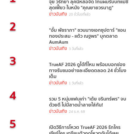
จุ๋ย วรัทยา ลุคนี้หล่อจัด โกนผมรับบทแม่ชี
สุดเฟี้ยว ในหนัง "คุณยายวรนาฎ"
ข่าวบันเทิง
20 ชั่วโมงที่แล้ว
2
"อั้ม พัชราภา" ชวนนางเอกซุปตาร์ "แอน
ทองประสม - แต้ว ณฐพร" บุกตลาด
AumAum
ข่าวบันเทิง
3 วันที่แล้ว
3
TrueAF 2026 ดูได้ที่ไหน พร้อมบอกช่อง
ทางรับชมอย่างละเอียดตลอด 24 ชั่วโมง
เต็ม
ข่าวบันเทิง
1 วันที่แล้ว
4
รวม 5 หนุ่มแฟนเก่า "เต้ย จรินทร์พร" จบ
ด้วยดี ไม่มีสาดน้ำลายใส่กัน!
ข่าวบันเทิง
24 ธ.ค. 68
5
เปิดวิธีการโหวต TrueAF 2026 รักใคร
เชียร์ใคร เตรียมตัวกดโหวตกันได้เลย