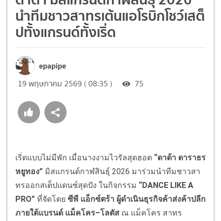
นำทีมชาวสาทรเต้นแอโรบิกโชว์เสต็
ปทั้งแกรนด์ทั้งเริ่ด
epapipe
19 พฤษภาคม 2569 ( 08:35 )
75
เริ่ดแบบไม่มีพัก เมื่อนางงามไวรัลสุดฮอต
“ดาด้า ดาราธร
หยูทอง”
มิสแกรนด์กาฬสินธุ์ 2026 มาร่วมนำทีมชาวสา
ทรออกสเต็ปแดนซ์สุดปัง ในกิจกรรม
“
DANCE LIKE A
PRO”
ที่จัดโดย
ซีพี
แอ็กซ์ตร้า ผู้ดำเนินธุรกิจค้าส่งค้าปลีก
ภายใต้แบรนด์ แม็คโคร–โลตัส
ณ แม็คโคร สาทร