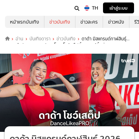
TH
เข้าสู่ระบบ
หน้าแรกบันเทิง
ข่าวบันเทิง
ข่าวละคร
ข่าวหนัง
รี
อ่าน
บันเทิงดารา
ข่าวบันเทิง
ดาด้า มิสแกรนด์กาฬสินธุ์
2026 นำทีมชาวสาทรเต้นแอโรบิกโชว์เสต็ปทั้งแกรนด์ทั้งเริ่ด
ดาด้า มิสแกรนด์กาฬสินธุ์ 2026