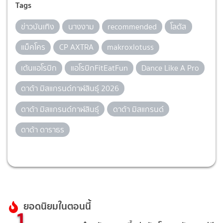
Tags
ข่าวบันเทิง
นางงาม
recommended
โลตัส
แม็คโคร
CP AXTRA
makroxlotuss
เต้นแอโรบิก
แอโรบิกFitEatFun
Dance Like A Pro
ดาด้า มิสแกรนด์กาฬสินธุ์ 2026
ดาด้า มิสแกรนด์กาฬสินธุ์
ดาด้า มิสแกรนด์
ดาด้า ดาราธร
ยอดนิยมในตอนนี้
1