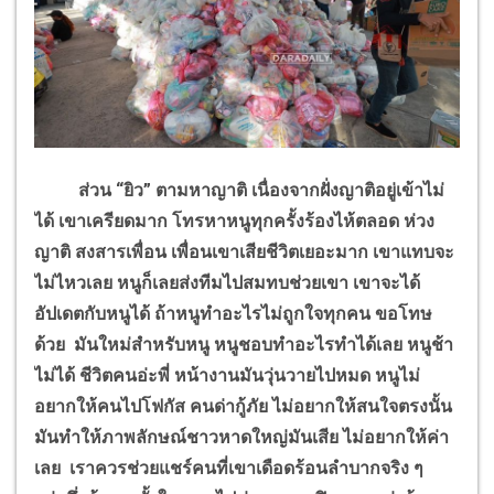
ส่วน “ยิว” ตามหาญาติ เนื่องจากฝั่งญาติอยู่เข้าไม่
ได้ เขาเครียดมาก โทรหาหนูทุกครั้งร้องไห้ตลอด ห่วง
ญาติ สงสารเพื่อน เพื่อนเขาเสียชีวิตเยอะมาก เขาแทบจะ
ไม่ไหวเลย หนูก็เลยส่งทีมไปสมทบช่วยเขา เขาจะได้
อัปเดตกับหนูได้ ถ้าหนูทำอะไรไม่ถูกใจทุกคน ขอโทษ
ด้วย มันใหม่สำหรับหนู หนูชอบทำอะไรทำได้เลย หนูช้า
ไม่ได้ ชีวิตคนอ่ะพี่ หน้างานมันวุ่นวายไปหมด หนูไม่
อยากให้คนไปโฟกัส คนด่ากู้ภัย ไม่อยากให้สนใจตรงนั้น
มันทำให้ภาพลักษณ์ชาวหาดใหญ่มันเสีย ไม่อยากให้ค่า
เลย เราควรช่วยแชร์คนที่เขาเดือดร้อนลำบากจริง ๆ