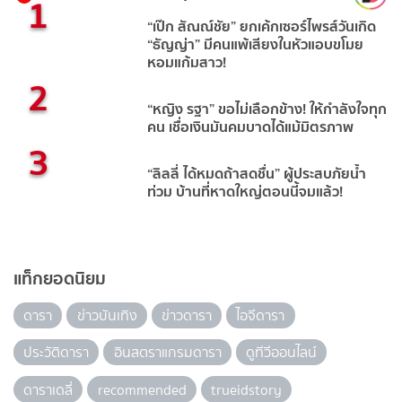
1
“เป๊ก สัณณ์ชัย” ยกเค้กเซอร์ไพรส์วันเกิด
“ธัญญ่า” มีคนแพ้เสียงในหัวแอบขโมย
หอมแก้มสาว!
2
“หญิง รฐา” ขอไม่เลือกข้าง! ให้กำลังใจทุก
คน เชื่อเงินมันคมบาดได้แม้มิตรภาพ
3
“ลิลลี่ ได้หมดถ้าสดชื่น” ผู้ประสบภัยน้ำ
ท่วม บ้านที่หาดใหญ่ตอนนี้จมแล้ว!
แท็กยอดนิยม
ดารา
ข่าวบันเทิง
ข่าวดารา
ไอจีดารา
ประวัติดารา
อินสตราแกรมดารา
ดูทีวีออนไลน์
ดาราเดลี่
recommended
trueidstory