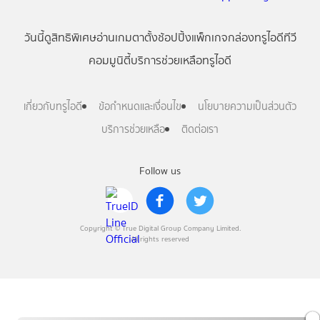
วันนี้
ดู
สิทธิพิเศษ
อ่าน
เกม
ตาตั้ง
ช้อปปิ้ง
แพ็กเกจ
กล่องทรูไอดีทีวี
คอมมูนิตี้
บริการช่วยเหลือทรูไอดี
เกี่ยวกับทรูไอดี
ข้อกำหนดและเงื่อนไข
นโยบายความเป็นส่วนตัว
บริการช่วยเหลือ
ติดต่อเรา
Follow us
Copyright © True Digital Group Company Limited.
All rights reserved