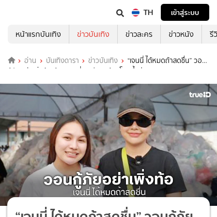
TH
เข้าสู่ระบบ
หน้าแรกบันเทิง
ข่าวบันเทิง
ข่าวละคร
ข่าวหนัง
รี
อ่าน
บันเทิงดารา
ข่าวบันเทิง
“เจนนี่ ได้หมดถ้าสดชื่น” วอน
กู้ภัยอย่าเพิ่งท้อ ด้าน “ลิลลี่” เครียด! บ้านโดนน้ำท่วม
“เจนนี่ ได้หมดถ้าสดชื่น” วอนกู้ภัย