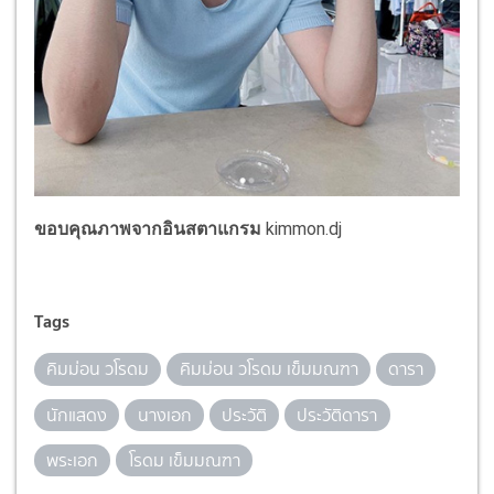
ขอบคุณภาพจากอินสตาแกรม
kimmon.dj
Tags
คิมม่อน วโรดม
คิมม่อน วโรดม เข็มมณฑา
ดารา
นักแสดง
นางเอก
ประวัติ
ประวัติดารา
พระเอก
โรดม เข็มมณฑา