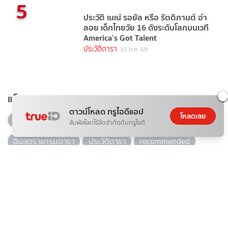
5
ประวัติ เนเน่ รอยัล หรือ รัตติกานต์ อำ
ลอย เด็กไทยวัย 16 ดังระดับโลกบนเวที
America’s Got Talent
ประวัติดารา
15 ก.ค. 69
แท็กยอดนิยม
ดาวน์โหลด ทรูไอดีแอป
โหลดเลย
ดารา
ข่าวบันเทิง
ข่าวดารา
ไอจีดารา
สัมผัสโลกไร้ขีดจำกัดกับทรูไอดี
อินสตราแกรมดารา
ประวัติดารา
recommended
ดูทีวีออนไลน์
ดาราเดลี่
ข่าวบันเทิงวันนี้
10 ละคร-ซีรีส์ ยอดฮิต