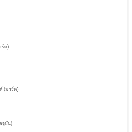
าร์ค)
ค์ (มาร์ค)
จจุบัน)