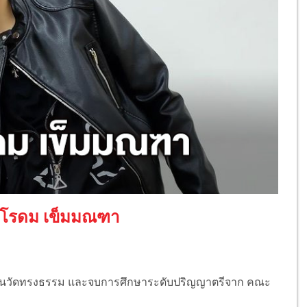
 วโรดม เข็มมณฑา
ยนวัดทรงธรรม และจบการศึกษาระดับปริญญาตรีจาก คณะ