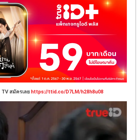
D TV สมัครเลย
https://ttid.co/D7LM/h28h8u08