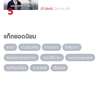
5
ข่าวละคร
24 ก.ค. 69
แท็กยอดนิยม
ดารา
ข่าวบันเทิง
ข่าวดารา
ไอจีดารา
อินสตราแกรมดารา
ประวัติดารา
recommended
ดูทีวีออนไลน์
ดาราเดลี่
เรื่องย่อ