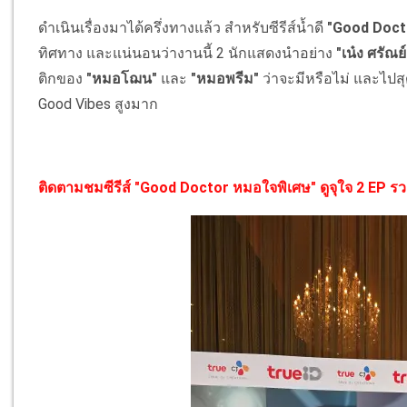
ดำเนินเรื่องมาได้ครึ่งทางแล้ว สำหรับซีรีส์น้ำดี
"Good Doct
ทิศทาง และแน่นอนว่างานนี้ 2 นักแสดงนำอย่าง
"เน๋ง ศรัณย์
ติกของ
"หมอโฌน"
และ
"หมอพรีม"
ว่าจะมีหรือไม่ และไปส
Good Vibes สูงมาก
ติดตามชมซีรีส์ "Good Doctor หมอใจพิเศษ" ดูจุใจ 2 EP รวด ทุ