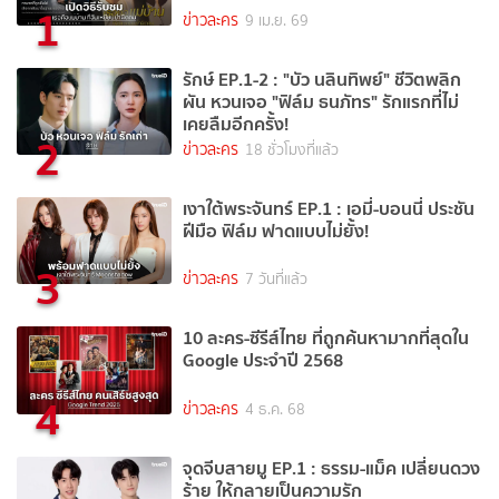
1
ข่าวละคร
9 เม.ย. 69
รักษ์ EP.1-2 : "บัว นลินทิพย์" ชีวิตพลิก
ผัน หวนเจอ "ฟิล์ม ธนภัทร" รักแรกที่ไม่
เคยลืมอีกครั้ง!
2
ข่าวละคร
18 ชั่วโมงที่แล้ว
เงาใต้พระจันทร์ EP.1 : เอมี่-บอนนี่ ประชัน
ฝีมือ ฟิล์ม ฟาดแบบไม่ยั้ง!
3
ข่าวละคร
7 วันที่แล้ว
10 ละคร-ซีรีส์ไทย ที่ถูกค้นหามากที่สุดใน
Google ประจำปี 2568
4
ข่าวละคร
4 ธ.ค. 68
จุดจีบสายมู EP.1 : ธรรม-แม็ค เปลี่ยนดวง
ร้าย ให้กลายเป็นความรัก