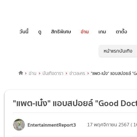
วันนี้
ดู
สิทธิพิเศษ
อ่าน
เกม
ตาตั้ง
หน้าแรกบันเทิง
อ่าน
บันเทิงดารา
ข่าวละคร
"แพต-เน๋ง" แอบสปอยล์ "G
"แพต-เน๋ง" แอบสปอยล์ "Good Docto
EntertainmentReport3
17 พฤศจิกายน 2567 ( 1