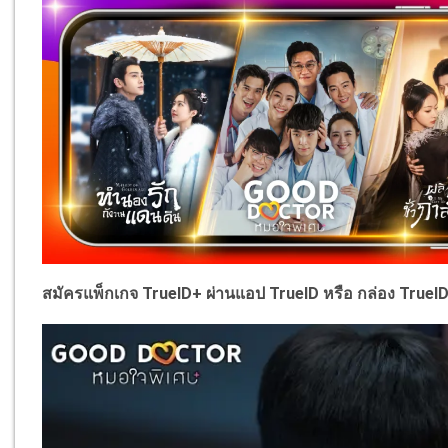
สมัครแพ็กเกจ TrueID+ ผ่านแอป TrueID หรือ กล่อง TrueI