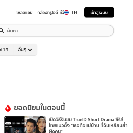
TH
เข้าสู่ระบบ
โหลดแอป
กล่องทรูไอดี ทีวี
ระเทศ
อื่นๆ
ยอดนิยมในตอนนี้
เปิดวิธีรับชม TrueID Short Drama ซีรีส์
ไทยแนวตั้ง "เธอคือแม่บ้าน ที่ฉันเหยียบย่ำ
ผิดคน"