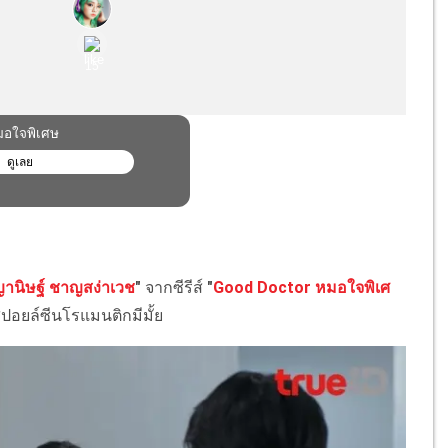
านิษฐ์ ชาญสง่าเวช
"
จากซีรีส์
"
Good Doctor หมอใจพิเศ
ปอยล์ซีนโรแมนติกมีมั้ย