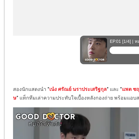
สองนักแสดงนำ
"
เน๋ง ศรัณย์ นราประเสริฐกุล
"
และ
"
แพต ชญ
ษ
"
แท็กทีมเล่าความประทับใจเบื้องหลังกองถ่าย พร้อมแอบส