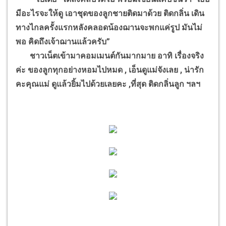
มีอะไรจะให้ดู เอาชุดของลูกชายติดมาด้วย ติดกลิ่น เดิน
ทางไกลครั้งแรกหลังคลอดน้องฌานจะพกแค่รูป มันไม่
พอ คิดถึงเจ้าฌานแล้วครับ”
ชาวเน็ตเข้ามาคอมเมนต์กันมากมาย อาทิ เรื่องจริง
ค่ะ ของลูกทุกอย่างหอมไปหมด , เอ็นดูแม่จังเลย , น่ารัก
คะคุณแม่ ดูแล้วยิ้มไปด้วยเลยคะ ,ที่สุด ติดกลิ่นลูก ฯลฯ