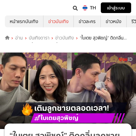
TH
เข้าสู่ระบบ
หน้าแรกบันเทิง
ข่าวบันเทิง
ข่าวละคร
ข่าวหนัง
รี
อ่าน
บันเทิงดารา
ข่าวบันเทิง
“ใบเตย สุวพิชญ์” ติดกลิ่น
ลูกชายพกชุด “น้องฌาน” มาด้วย
“ใบเตย สุวพิชญ์” ติดกลิ่นลูกชาย