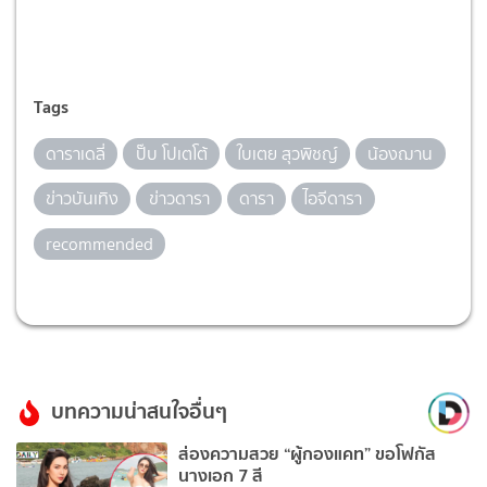
Tags
ดาราเดลี่
ปั๊บ โปเตโต้
ใบเตย สุวพิชญ์
น้องฌาน
ข่าวบันเทิง
ข่าวดารา
ดารา
ไอจีดารา
recommended
บทความน่าสนใจอื่นๆ
ส่องความสวย “ผู้กองแคท” ขอโฟกัส
นางเอก 7 สี