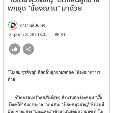
พกชุด “น้องฌาน” มาด้วย
ดาราเดลี่บันเทิง
2 ตุลาคม 2568 ( 18:35 )
91
“ใบเตย สุวพิชญ์” ติดกลิ่นลูกชายพกชุด “น้องฌาน” มา
ด้วย
ชีวิตครอบครัวสุขสันต์สุดๆ สำหรับนักร้องหนุ่ม
“ปั๊บ
โปเตโต้”
กับภรรยาสาวคนสวย
“ใบเตย สุวพิชญ์”
ที่ตอนนี้
มีลูกชายอย่าง
“น้องฌาน”
เข้ามาเติมเต็มความสุข ถ้าไถ