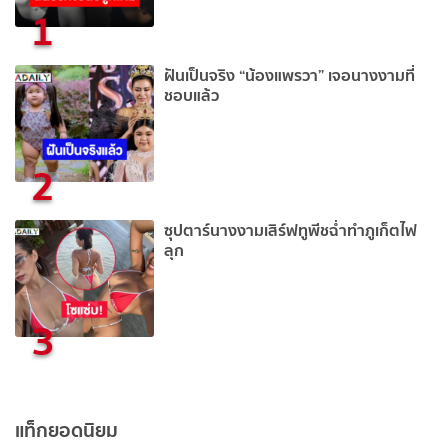
1
ฝันเป็นจริง “น้องแพรวา” เจอนางงามที่
ชอบแล้ว
2
ซุปตาร์นางงามเสิร์ฟทูพีชฉ่ำทำภูเก็ตไฟ
ลุก
3
แท็กยอดนิยม