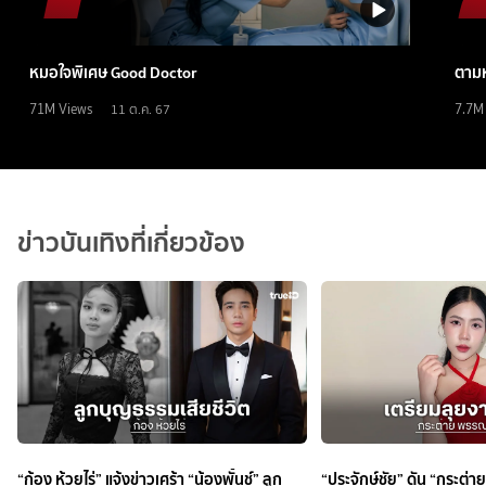
หมอใจพิเศษ Good Doctor
ตามห
71M
Views
7.7M
11 ต.ค. 67
ข่าวบันเทิงที่เกี่ยวข้อง
“ก้อง ห้วยไร่” แจ้งข่าวเศร้า “น้องพั้นช์” ลูก
“ประจักษ์ชัย” ดัน “กระต่