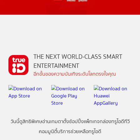
THE NEXT WORLD-CLASS SMART
ENTERTAINMENT
อีกขั้นของความบันเทิงระดับโลกตรงใจคุณ
วันนี้
ดู
สิทธิพิเศษ
อ่าน
เกม
ตาตั้ง
ช้อปปิ้ง
แพ็กเกจ
กล่องทรูไอดีทีวี
คอมมูนิตี้
บริการช่วยเหลือทรูไอดี