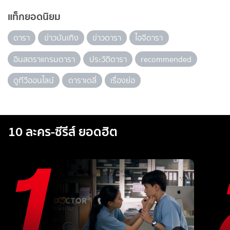
แท็กยอดนิยม
ดารา
ข่าวบันเทิง
ข่าวดารา
ไอจีดารา
อินสตราแกรมดารา
ประวัติดารา
recommended
ดูทีวีออนไลน์
ดาราเดลี่
เรื่องย่อ
10 ละคร-ซีรีส์ ยอดฮิต