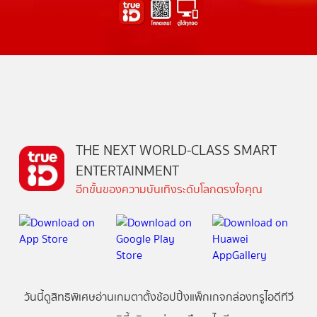
THE NEXT WORLD-CLASS SMART
ENTERTAINMENT
อีกขั้นของความบันเทิงระดับโลกตรงใจคุณ
วันนี้
ดู
สิทธิพิเศษ
อ่าน
เกม
ตาตั้ง
ช้อปปิ้ง
แพ็กเกจ
กล่องทรูไอดีทีวี