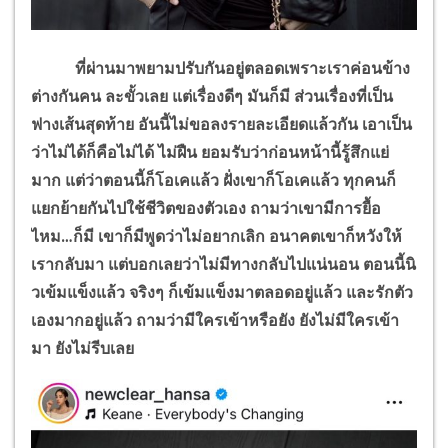
ที่ผ่านมาพยามปรับกันอยู่ตลอดเพราะเราค่อนข้าง
ต่างกันคน ละขั้วเลย แต่เรื่องดีๆ มันก็มี ส่วนเรื่องที่เป็น
ฟางเส้นสุดท้าย อันนี้ไม่ขอลงรายละเอียดแล้วกัน เอาเป็น
ว่าไม่ได้ก็คือไม่ได้ ไม่ฝืน ยอมรับว่าก่อนหน้านี้รู้สึกแย่
มาก แต่ว่าตอนนี้ก็โอเคแล้ว ฝั่งเขาก็โอเคแล้ว ทุกคนก็
แยกย้ายกันไปใช้ชีวิตของตัวเอง ถามว่าเขามีการยื้อ
ไหม…ก็มี เขาก็มีพูดว่าไม่อยากเลิก อนาคตเขาก็หวังให้
เรากลับมา แต่บอกเลยว่าไม่มีทางกลับไปแน่นอน ตอนนี้นิ
วเข้มแข็งแล้ว จริงๆ ก็เข้มแข็งมาตลอดอยู่แล้ว และรักตัว
เองมากอยู่แล้ว ถามว่ามีใครเข้าหรือยัง ยังไม่มีใครเข้า
มา ยังไม่รีบเลย