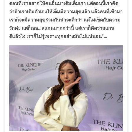
ตอนที่เราอยากให้คนอื่นมาเติมเต็มเรา แต่ตอนนี้เราคิด
ว่าถ้าเราเติมตัวเองให้เต็มมีความสุขแล้ว แล้วคนที่เข้ามา
เราก็จะมีความสุขร่วมกันน่าจะดีกว่า แต่ไม่เข็ดกับความ
รักค่ะ แต่ก็เออ…สแกนมากกว่านี้ แต่เราก็คิดว่าสแกน
ดีแล้วไง เราก็ไม่รู้เพราะทุกอย่างมันไม่แน่นอน”...