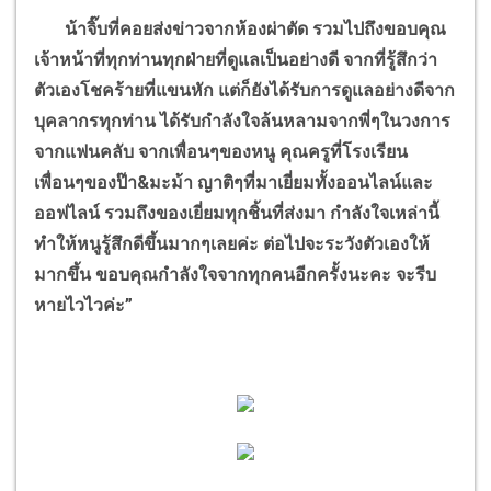
น้าจิ๊บที่คอยส่งข่าวจากห้องผ่าตัด รวมไปถึงขอบคุณ
เจ้าหน้าที่ทุกท่านทุกฝ่ายที่ดูแลเป็นอย่างดี จากที่รู้สึกว่า
ตัวเองโชคร้ายที่แขนหัก แต่ก็ยังได้รับการดูแลอย่างดีจาก
บุคลากรทุกท่าน ได้รับกำลังใจล้นหลามจากพี่ๆในวงการ
จากแฟนคลับ จากเพื่อนๆของหนู คุณครูที่โรงเรียน
เพื่อนๆของป๊า&มะม้า ญาติๆที่มาเยี่ยมทั้งออนไลน์และ
ออฟไลน์ รวมถึงของเยี่ยมทุกชิ้นที่ส่งมา กำลังใจเหล่านี้
ทำให้หนูรู้สึกดีขึ้นมากๆเลยค่ะ ต่อไปจะระวังตัวเองให้
มากขึ้น ขอบคุณกำลังใจจากทุกคนอีกครั้งนะคะ จะรีบ
หายไวไวค่ะ”