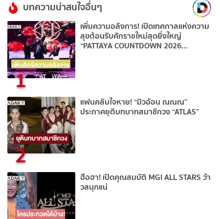
บทความน่าสนใจอื่นๆ
เพิ่มความอลังการ! เปิดเทศกาลแห่งความ
สุขต้อนรับศักราชใหม่สุดยิ่งใหญ่
“PATTAYA COUNTDOWN 2026
MONOMAX”
1
แฟนคลับใจหาย! “มิวอ้อน ณณณ”
ประกาศยุติบทบาทสมาชิกวง “ATLAS”
2
ฮือฮา! เปิดคุณสมบัติ MGI ALL STARS ว้า
วสนุกแน่