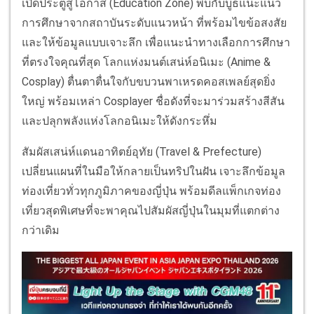
เปิดประตูสู่โอกาส (Education Zone) พบกับบูธแนะแนว
การศึกษาจากสถาบันระดับแนวหน้า ที่พร้อมไขข้อสงสัย
และให้ข้อมูลแบบเจาะลึก เพื่อแนะนำทางเลือกการศึกษา
ที่ตรงใจคุณที่สุด โลกแห่งมนต์เสน่ห์อนิเมะ (Anime &
Cosplay) ตื่นตาตื่นใจกับขบวนพาเหรดคอสเพลย์สุดยิ่ง
ใหญ่ พร้อมเหล่า Cosplayer ชื่อดังที่จะมาร่วมสร้างสีสัน
และปลุกพลังแห่งโลกอนิเมะให้ดังกระหึ่ม
สัมผัสเสน่ห์แดนอาทิตย์อุทัย (Travel & Prefecture)
เปลี่ยนแผนที่ในมือให้กลายเป็นทริปในฝัน เจาะลึกข้อมูล
ท่องเที่ยวทั่วทุกภูมิภาคของญี่ปุ่น พร้อมดีลแพ็กเกจท่อง
เที่ยวสุดพิเศษที่จะพาคุณไปสัมผัสญี่ปุ่นในมุมที่แตกต่าง
กว่าเดิม