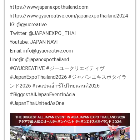
https://www.japanexpothailand.com
https://www.gyucreative.com/japanexpothailand2024
IG: @gyucreative
Twitter: @JAPANEXPO_THAI
Youtube: JAPAN NAVI
Email: info@gyucreative.com
Line@: @japanexpothailand
#GYUCREATIVE #ジーユークリエイティヴ
#JapanExpoThailand2026 #ジャパンエキスポタイラ
ンド2026 #เจแปนเอ็กซ์โปไทยแลนด์2026
#BiggestAllJapanEventInAsia
#JapanThaiUnitedAsOne