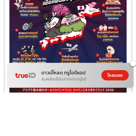
ดาวน์โหลด ทรูไอดีแอป
โหลดเลย
สัมผัสโลกไร้ขีดจำกัดกับทรูไอดี