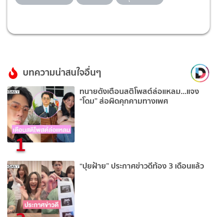
บทความน่าสนใจอื่นๆ
ทนายดังเตือนสติโพสต์ล่อแหลม...แจง
“โดม” ส่อผิดคุกคามทางเพศ
1
“ปุยฝ้าย” ประกาศข่าวดีท้อง 3 เดือนแล้ว