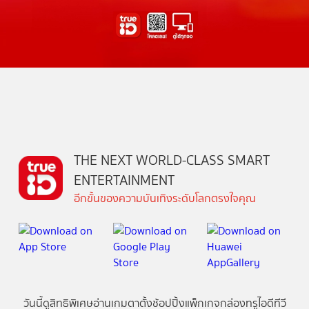
THE NEXT WORLD-CLASS SMART
ENTERTAINMENT
อีกขั้นของความบันเทิงระดับโลกตรงใจคุณ
วันนี้
ดู
สิทธิพิเศษ
อ่าน
เกม
ตาตั้ง
ช้อปปิ้ง
แพ็กเกจ
กล่องทรูไอดีทีวี