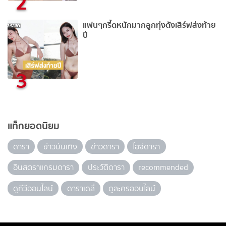
2
แฟนๆกรี้ดหนักมากลูกทุ่งดังเสิร์ฟส่งท้าย
ปี
3
แท็กยอดนิยม
ดารา
ข่าวบันเทิง
ข่าวดารา
ไอจีดารา
อินสตราแกรมดารา
ประวัติดารา
recommended
ดูทีวีออนไลน์
ดาราเดลี่
ดูละครออนไลน์