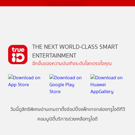
THE NEXT WORLD-CLASS SMART
ENTERTAINMENT
อีกขั้นของความบันเทิงระดับโลกตรงใจคุณ
วันนี้
ดู
สิทธิพิเศษ
อ่าน
เกม
ตาตั้ง
ช้อปปิ้ง
แพ็กเกจ
กล่องทรูไอดีทีวี
คอมมูนิตี้
บริการช่วยเหลือทรูไอดี