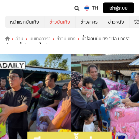
TH
เข้าสู่ระบบ
หน้าแรกบันเทิง
ข่าวบันเทิง
ข่าวละคร
ข่าวหนัง
รี
อ่าน
บันเทิงดารา
ข่าวบันเทิง
น้ำใจคนบันเทิง “เปิ้ล นาคร”
เยียวยาน้ำท่วมหาดใหญ่