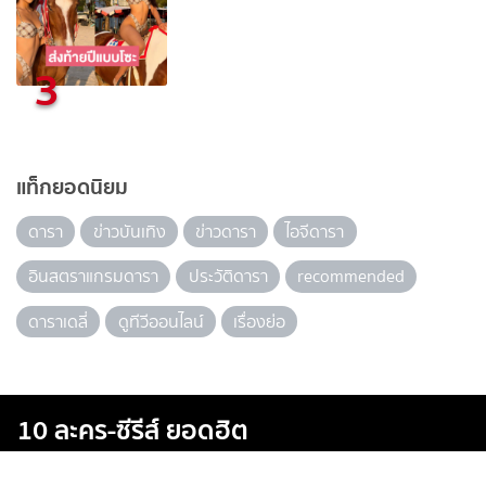
3
แท็กยอดนิยม
ดารา
ข่าวบันเทิง
ข่าวดารา
ไอจีดารา
อินสตราแกรมดารา
ประวัติดารา
recommended
ดาราเดลี่
ดูทีวีออนไลน์
เรื่องย่อ
10 ละคร-ซีรีส์ ยอดฮิต