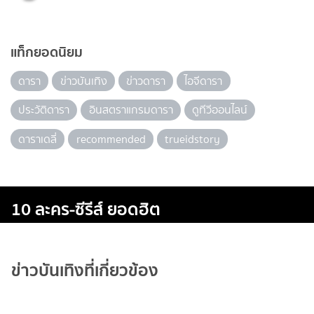
แท็กยอดนิยม
ดารา
ข่าวบันเทิง
ข่าวดารา
ไอจีดารา
ประวัติดารา
อินสตราแกรมดารา
ดูทีวีออนไลน์
ดาราเดลี่
recommended
trueidstory
10 ละคร-ซีรีส์ ยอดฮิต
ข่าวบันเทิงที่เกี่ยวข้อง