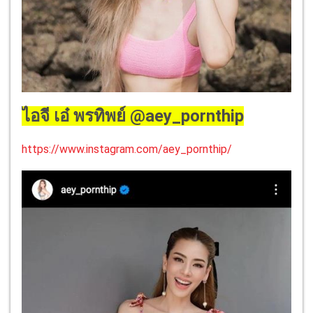
ไอจี เอ๋ พรทิพย์ @aey_pornthip
https://www.instagram.com/aey_pornthip/