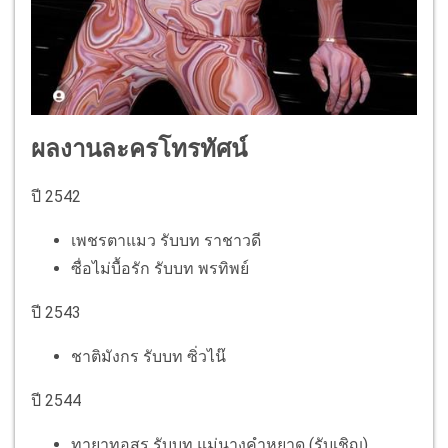
ผลงานละครโทรทัศน์
ปี 2542
เพชรตาแมว รับบท ราชาวดี
ซื่อไม่บื้อรัก รับบท พรทิพย์
ปี 2543
ชาติมังกร รับบท ซิ่วไน๊
ปี 2544
ทายาทอสูร รับบท แม่นางคำหยาด (รับเชิญ)