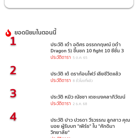
ยอดนิยมในตอนนี้
1
ประวัติ เต๋า อดิศร อรรถกฤษณ์ (เต๋า
Dragon 5) ขึ้นชก 10 fight 10 ซีซั่น 3
ประวัติดารา
5 ต.ค. 65
2
ประวัติ เต้ ดราก้อนไฟว์ เสียชีวิตแล้ว
ประวัติดารา
8 ชั่วโมงที่แล้ว
3
ประวัติ หมิว ณัชชา เตชะมงคลาภิวัฒน์
ประวัติดารา
2 ธ.ค. 68
4
ประวัติ ปาว ปวรดา วีรวรรณ ลูกสาว คุณ
บอย ผู้รับบท "เพิร์ธ" ใน "ศักดินา
วิทยาลัย"