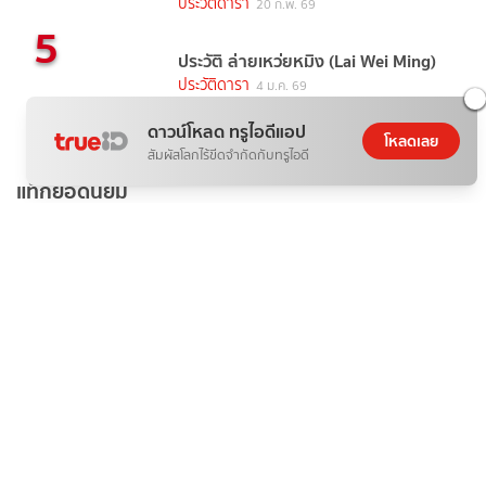
ประวัติดารา
20 ก.พ. 69
5
ประวัติ ล่ายเหว่ยหมิง (Lai Wei Ming)
ประวัติดารา
4 ม.ค. 69
ดาวน์โหลด ทรูไอดีแอป
โหลดเลย
สัมผัสโลกไร้ขีดจำกัดกับทรูไอดี
แท็กยอดนิยม
ข่าวบันเทิง
ดารา
ข่าวดารา
ไอจีดารา
อินสตราแกรมดารา
recommended
ดาราเดลี่
ประวัติดารา
ดูทีวีออนไลน์
ข่าวบันเทิงวันนี้
10 ละคร-ซีรีส์ ยอดฮิต