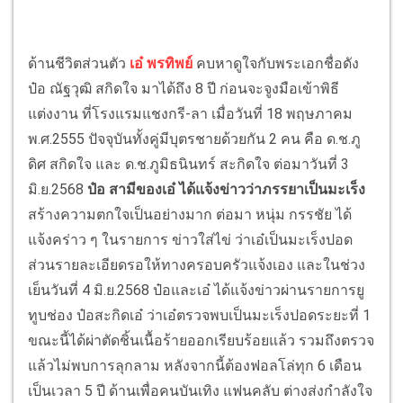
ด้านชีวิตส่วนตัว
เอ๋ พรทิพย์
คบหาดูใจกับพระเอกชื่อดัง
ป๋อ ณัฐวุฒิ สกิดใจ มาได้ถึง 8 ปี ก่อนจะจูงมือเข้าพิธี
แต่งงาน ที่โรงแรมแชงกรี-ลา เมื่อวันที่ 18 พฤษภาคม
พ.ศ.2555 ปัจจุบันทั้งคู่มีบุตรชายด้วยกัน 2 คน คือ ด.ช.ภู
ดิศ สกิดใจ และ ด.ช.ภูมิธนินทร์ สะกิดใจ ต่อมาวันที่ 3
มิ.ย.2568
ป๋อ สามีของเอ๋ ได้แจ้งข่าวว่าภรรยาเป็นมะเร็ง
สร้างความตกใจเป็นอย่างมาก ต่อมา หนุ่ม กรรชัย ได้
แจ้งคร่าว ๆ ในรายการ ข่าวใส่ไข่ ว่าเอ๋เป็นมะเร็งปอด
ส่วนรายละเอียดรอให้ทางครอบครัวแจ้งเอง และในช่วง
เย็นวันที่ 4 มิ.ย.2568 ป๋อและเอ๋ ได้แจ้งข่าวผ่านรายการยู
ทูบช่อง ป๋อสะกิดเอ๋ ว่าเอ๋ตรวจพบเป็นมะเร็งปอดระยะที่ 1
ขณะนี้ได้ผ่าตัดชิ้นเนื้อร้ายออกเรียบร้อยแล้ว รวมถึงตรวจ
แล้วไม่พบการลุกลาม หลังจากนี้ต้องฟอลโล่ทุก 6 เดือน
เป็นเวลา 5 ปี ด้านเพื่อคนบันเทิง แฟนคลับ ต่างส่งกำลังใจ