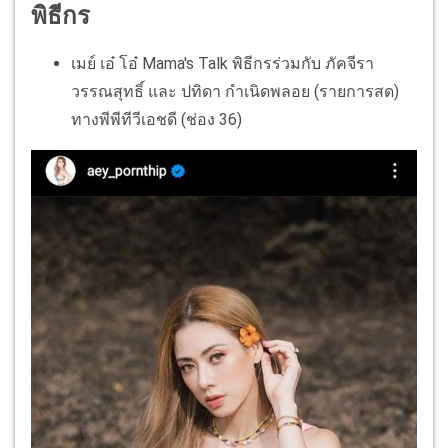
พิธีกร
เมย์ เอ๋ โอ๋ Mama's Talk พิธีกรร่วมกับ ภัคจีรา
วรรณสุทธิ์ และ ปทิดา กำเนิดพลอย (รายการสด)
ทางพีพีทีวีเอชดี (ช่อง 36)