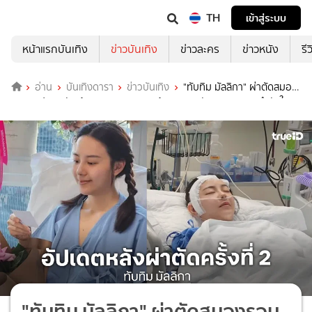
TH
เข้าสู่ระบบ
หน้าแรกบันเทิง
ข่าวบันเทิง
ข่าวละคร
ข่าวหนัง
รี
อ่าน
บันเทิงดารา
ข่าวบันเทิง
"ทับทิม มัลลิกา" ผ่าตัดสมอง
รอบ 2 ปลอดภัย ย้ายออกจาก ICU แล้ว ครอบครัวขอบคุณทุกกำลังใจ
"ทับทิม มัลลิกา" ผ่าตัดสมองรอบ