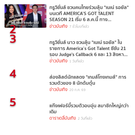
ทรูวิชั่นส์ ชวนคนไทยร่วมลุ้น "เนเน่ รอยัล"
บนเวที AMERICA’S GOT TALENT
SEASON 21 เริ่ม 6 ส.ค.นี้ ทาง
2
TrueVisions NOW
ข่าวบันเทิง
7 ชั่วโมงที่แล้ว
3
ทรูวิชั่นส์ นาว ชวนลุ้น "เนเน่ รอยัล" ใน
รายการ America’s Got Talent ซีซัน 21
รอบ Judge's Callback 6 และ 13 สิงหาคม
นี้
ข่าวบันเทิง
1 วันที่แล้ว
4
ส่องลิสต์นักแสดง "เกมส์โกงเกมส์" การ
รวมตัวของ 8 นักต้มตุ๋น
ข่าวบันเทิง
20 ก.ค. 69
5
แก๊งเฟอร์บี้รวมตัวอบอุ่น สมาชิกใหญ่กว่า
เดิม
ดาราเดลี่บันเทิง
2 วันที่แล้ว