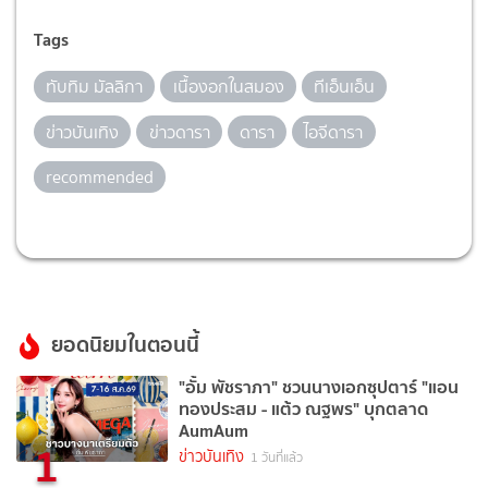
Tags
ทับทิม มัลลิกา
เนื้องอกในสมอง
ทีเอ็นเอ็น
ข่าวบันเทิง
ข่าวดารา
ดารา
ไอจีดารา
recommended
ยอดนิยมในตอนนี้
"อั้ม พัชราภา" ชวนนางเอกซุปตาร์ "แอน
ทองประสม - แต้ว ณฐพร" บุกตลาด
AumAum
1
ข่าวบันเทิง
1 วันที่แล้ว