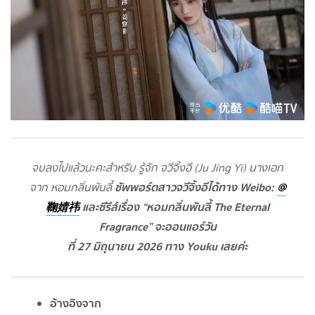
จบลงไปแล้วนะคะสำหรับ รู้จัก จวีจิ้งอี (Ju Jing Yi) นางเอก
ซัพพอร์ตสาวจวีจิ้งอีได้ทาง Weibo:
@
จาก หอมกลิ่นพันลี้
鞠婧祎
และซีรีส์เรื่อง “หอมกลิ่นพันลี้ The Eternal
Fragrance” จะออนแอร์วัน
ที่ 27 มิถุนายน 2026 ทาง Youku เลยค่ะ
อ้างอิงจาก