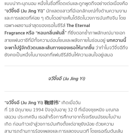
แบบน่าทะนุถนอม หนึ่งในชื่อที่โดดเด่นและถูกพูดถึงอย่างต่อเนื่องคือ
“จวีจิ้งอี (Ju Jing Yi)”
นักแสดงสาวที่มีเอกลักษณ์ทั้งด้านความงาม
และการแสดงที่ค่อย ๆ เติบโตอย่างเห็นได้ชัดในวงการบันเทิงจีน โดย
The Eternal
เฉพาะผลงานล่าสุดของเธอในซีรีส์
Fragrance หรือ “หอมกลิ่นพันลี้”
ที่ยิ่งตอกย้ำภาพลักษณ์นางเอก
บทความนี้
สายแฟนตาซีที่มีทั้งความอ่อนโยนและพลังภายในซ่อนอยู่
จะพาไปรู้จักตัวตนและเส้นทางของเธอให้มากขึ้น
ว่าทำไมจวีจิ้งอีถึง
ยังคงเป็นหนึ่งในนางเอกที่แฟนซีรีส์จีนให้ความสนใจอยู่เสมอ
จวีจิ้งอี (Ju Jing Yi)
“จวีจิ้งอี (Ju Jing Yi) 鞠婧祎”
เกิดเมื่อวัน
ที่ 18 มิถุนายน 1994 ปัจจุบันอายุ 32 ปี ที่เมืองซุยหนิง มณฑล
เสฉวน ประเทศจีน เธอสำเร็จการศึกษาจากโรงเรียนมัธยมในบ้าน
เกิด ก่อนก้าวเข้าสู่วงการบันเทิงตั้งแต่อายุยังน้อย ด้วยความ
สามารถด้านการร้องเพลงและการแสดงบนเวที โดยเธอเริ่มต้นเส้น