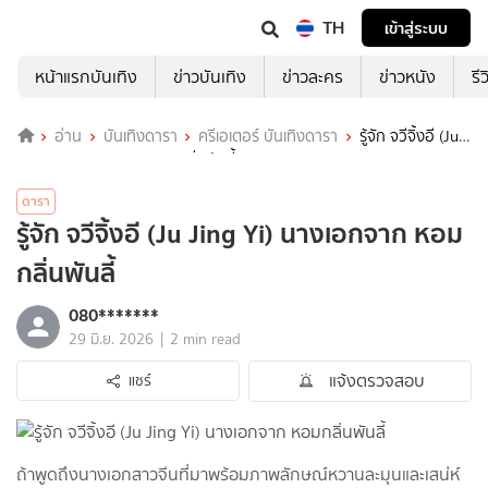
TH
เข้าสู่ระบบ
หน้าแรกบันเทิง
ข่าวบันเทิง
ข่าวละคร
ข่าวหนัง
รี
อ่าน
บันเทิงดารา
ครีเอเตอร์ บันเทิงดารา
รู้จัก จวีจิ้งอี (Ju
Jing Yi) นางเอกจาก หอมกลิ่นพันลี้
ดารา
รู้จัก จวีจิ้งอี (Ju Jing Yi) นางเอกจาก หอม
กลิ่นพันลี้
080*******
|
29 มิ.ย. 2026
2 min read
แจ้งตรวจสอบ
แชร์
ถ้าพูดถึงนางเอกสาวจีนที่มาพร้อมภาพลักษณ์หวานละมุนและเสน่ห์