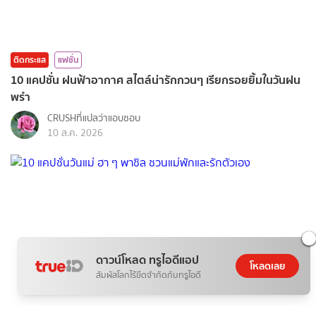
ติดกระแส
แฟชั่น
10 แคปชั่น ฝนฟ้าอากาศ สไตล์น่ารักกวนๆ เรียกรอยยิ้มในวันฝน
พรำ
CRUSHที่แปลว่าแอบชอบ
10 ส.ค. 2026
ดาวน์โหลด ทรูไอดีแอป
โหลดเลย
สัมผัสโลกไร้ขีดจำกัดกับทรูไอดี