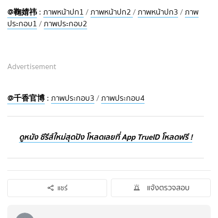
@鞠婧祎
:
ภาพหน้าปก1
/
ภาพหน้าปก2
/
ภาพหน้าปก3
/
ภาพ
ประกอบ1
/
ภาพประกอบ2
Advertisement
@千香官博
:
ภาพประกอบ3
/
ภาพประกอบ4
ดูหนัง ซีรีส์ใหม่สุดปัง โหลดเลยที่ App TrueID โหลดฟรี !
แจ้งตรวจสอบ
แชร์