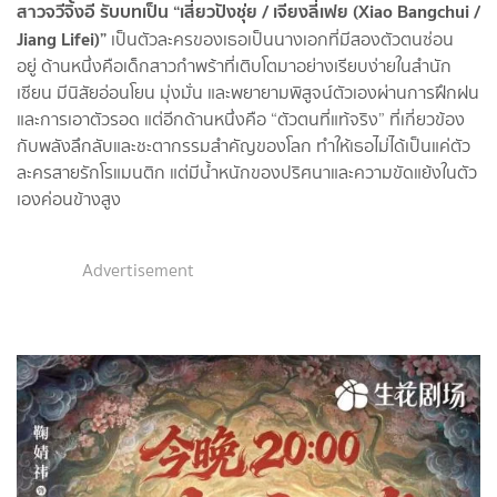
สาวจวีจิ้งอี รับบทเป็น “เสี่ยวปังชุ่ย / เจียงลี่เฟย (Xiao Bangchui /
Jiang Lifei)”
เป็นตัวละครของเธอเป็นนางเอกที่มีสองตัวตนซ่อน
อยู่ ด้านหนึ่งคือเด็กสาวกำพร้าที่เติบโตมาอย่างเรียบง่ายในสำนัก
เซียน มีนิสัยอ่อนโยน มุ่งมั่น และพยายามพิสูจน์ตัวเองผ่านการฝึกฝน
และการเอาตัวรอด แต่อีกด้านหนึ่งคือ “ตัวตนที่แท้จริง” ที่เกี่ยวข้อง
กับพลังลึกลับและชะตากรรมสำคัญของโลก ทำให้เธอไม่ได้เป็นแค่ตัว
ละครสายรักโรแมนติก แต่มีน้ำหนักของปริศนาและความขัดแย้งในตัว
เองค่อนข้างสูง
Advertisement