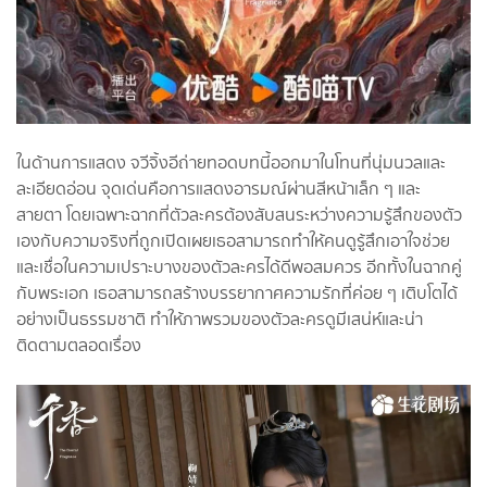
ในด้านการแสดง จวีจิ้งอีถ่ายทอดบทนี้ออกมาในโทนที่นุ่มนวลและ
ละเอียดอ่อน จุดเด่นคือการแสดงอารมณ์ผ่านสีหน้าเล็ก ๆ และ
สายตา โดยเฉพาะฉากที่ตัวละครต้องสับสนระหว่างความรู้สึกของตัว
เองกับความจริงที่ถูกเปิดเผยเธอสามารถทำให้คนดูรู้สึกเอาใจช่วย
และเชื่อในความเปราะบางของตัวละครได้ดีพอสมควร อีกทั้งในฉากคู่
กับพระเอก เธอสามารถสร้างบรรยากาศความรักที่ค่อย ๆ เติบโตได้
อย่างเป็นธรรมชาติ ทำให้ภาพรวมของตัวละครดูมีเสน่ห์และน่า
ติดตามตลอดเรื่อง