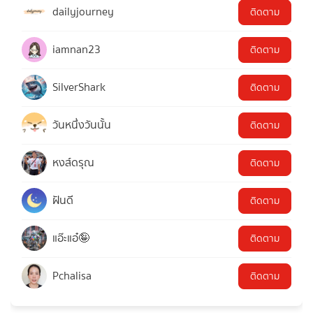
dailyjourney
ติดตาม
iamnan23
ติดตาม
SilverShark
ติดตาม
วันหนึ่งวันนั้น
ติดตาม
หงส์ดรุณ
ติดตาม
ฝันดี
ติดตาม
แอ๊ะแอ๋🤪
ติดตาม
Pchalisa
ติดตาม