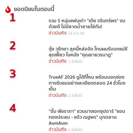
ยอดนิยมในตอนนี้
1
รวม 5 หนุ่มแฟนเก่า "เต้ย จรินทร์พร" จบ
ด้วยดี ไม่มีสาดน้ำลายใส่กัน!
ข่าวบันเทิง
24 ธ.ค. 68
2
จุ๋ย วรัทยา ลุคนี้หล่อจัด โกนผมรับบทแม่ชี
สุดเฟี้ยว ในหนัง "คุณยายวรนาฎ"
ข่าวบันเทิง
1 วันที่แล้ว
3
TrueAF 2026 ดูได้ที่ไหน พร้อมบอกช่อง
ทางรับชมอย่างละเอียดตลอด 24 ชั่วโมง
เต็ม
ข่าวบันเทิง
2 วันที่แล้ว
4
"อั้ม พัชราภา" ชวนนางเอกซุปตาร์ "แอน
ทองประสม - แต้ว ณฐพร" บุกตลาด
AumAum
ข่าวบันเทิง
4 วันที่แล้ว