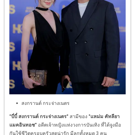
สงกรานต์ กระจ่างเนตร
"บี่บี๋ สงกรานต์ กระจ่างเนตร"
สามีของ
"แหม่ม คัทลียา
แมคอินทอช"
อดีตเจ้าหญิงแห่งวงการบันเทิง ที่ได้จูงมือ
กันใช้ชีวิตครอบครัวสุดน่ารัก มีลูกทั้งหมด 3 คน