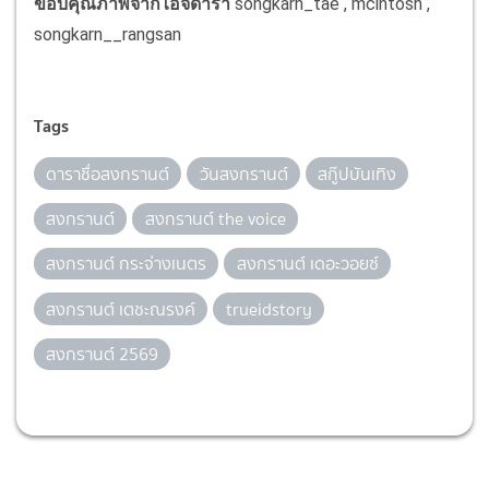
ขอบคุณภาพจากไอจีดารา
songkarn_tae , mcintosh ,
songkarn__rangsan
Tags
ดาราชื่อสงกรานต์
วันสงกรานต์
สกู๊ปบันเทิง
สงกรานต์
สงกรานต์ the voice
สงกรานต์ กระจ่างเนตร
สงกรานต์ เดอะวอยซ์
สงกรานต์ เตชะณรงค์
trueidstory
สงกรานต์ 2569