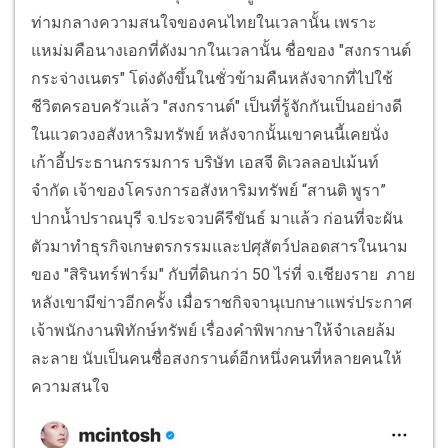
ท่ามกลางความสนใจของคนไทยในเวลานั้น เพราะ
แหม่มคือนางเอกที่ดังมากในเวลานั้น ชื่อของ "สงกรานต์
กระจ่างเนตร" โด่งดังขึ้นในชั่วข้ามคืนหลังจากที่ไปใช้
ชีวิตครอบครัวแล้ว "สงกรานต์" เป็นที่รู้จักกันเป็นอย่างดี
ในแวดวงอสังหาริมทรัพย์ หลังจากนั้นเขาคนนี้เคยนั่ง
เก้าอี้ประธานกรรมการ บริษัท เอสจี ดิเวลลอปเม้นท์
จำกัด เจ้าของโครงการอสังหาริมทรัพย์ “สานติ พูรา”
ปากน้ำปราณบุรี จ.ประจวบคีรีขันธ์ มาแล้ว ก่อนที่จะผัน
ตัวมาทำธุรกิจเกษตรกรรมและปศุสัตว์ปลอดสารในนาม
ของ "สิรินทร์ฟาร์ม" กับที่ดินกว่า 50 ไร่ที่ จ.เชียงราย ภาย
หลังเขามีข่าวอีกครั้ง เมื่อราชกิจจานุเบกษาแพร่ประกาศ
เจ้าพนักงานพิทักษ์ทรัพย์ เรื่องคำพิพากษาให้จำเลยล้ม
ละลาย นับเป็นคนชื่อสงกรานต์อีกหนึ่งคนที่หลายคนให้
ความสนใจ