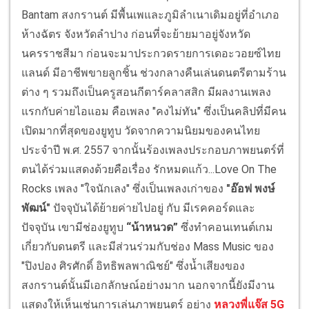
Bantam สงกรานต์ มีพื้นเพและภูมิลำเนาเดิมอยู่ที่อำเภอ
ห้างฉัตร จังหวัดลำปาง ก่อนที่จะย้ายมาอยู่จังหวัด
นครราชสีมา ก่อนจะมาประกวดรายการเดอะวอยซ์ไทย
แลนด์ มีอาชีพขายลูกชิ้น ช่วงกลางคืนเล่นดนตรีตามร้าน
ต่าง ๆ รวมถึงเป็นครูสอนกีตาร์คลาสสิก มีผลงานเพลง
แรกกับค่ายไอแอม คือเพลง "คงไม่ทัน" ซึ่งเป็นคลิปที่มีคน
เปิดมากที่สุดของยูทูบ วัดจากความนิยมของคนไทย
ประจำปี พ.ศ. 2557 จากนั้นร้องเพลงประกอบภาพยนตร์ที่
ตนได้ร่วมแสดงด้วยคือเรื่อง รักหมดแก้ว...Love On The
Rocks เพลง "ใจนักเลง" ซึ่งเป็นเพลงเก่าของ
"อ๊อฟ พงษ์
พัฒน์"
ปัจจุบันได้ย้ายค่ายไปอยู่ กับ มีเรคคอร์ดและ
ปัจจุบัน เขามีช่องยูทูบ
“น้าหนวด”
ซึ่งทำคอนเทนต์เกม
เกี่ยวกับดนตรี และมีส่วนร่วมกับช่อง Mass Music ของ
"ปิงปอง ศิรศักดิ์ อิทธิพลพาณิชย์" ซึ่งน้ำเสียงของ
สงกรานต์นั้นมีเอกลักษณ์อย่างมาก นอกจากนี้ยังมีงาน
แสดงให้เห็นเช่นการเล่นภาพยนตร์ อย่าง
หลวงพี่แจ๊ส 5G