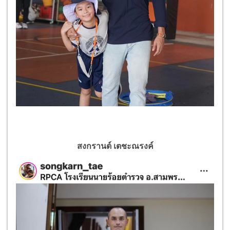
สงกรานต์ เตชะณรงค์