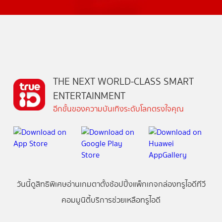
THE NEXT WORLD-CLASS SMART
ENTERTAINMENT
อีกขั้นของความบันเทิงระดับโลกตรงใจคุณ
วันนี้
ดู
สิทธิพิเศษ
อ่าน
เกม
ตาตั้ง
ช้อปปิ้ง
แพ็กเกจ
กล่องทรูไอดีทีวี
คอมมูนิตี้
บริการช่วยเหลือทรูไอดี