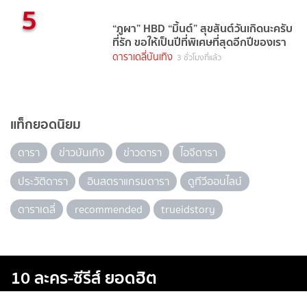
5
“ภูผา” HBD “มิ้นต์” สุขสันต์วันเกิดนะครับ
ที่รัก ขอให้เป็นปีที่พิเศษที่สุดอีกปีของเรา
ดาราเดลี่บันเทิง
3 ชั่วโมงที่แล้ว
แท็กยอดนิยม
ดารา
ข่าวบันเทิง
ข่าวดารา
ไอจีดารา
ประวัติดารา
อินสตราแกรมดารา
ดูทีวีออนไลน์
ดาราเดลี่
recommended
trueidstory
10 ละคร-ซีรีส์ ยอดฮิต