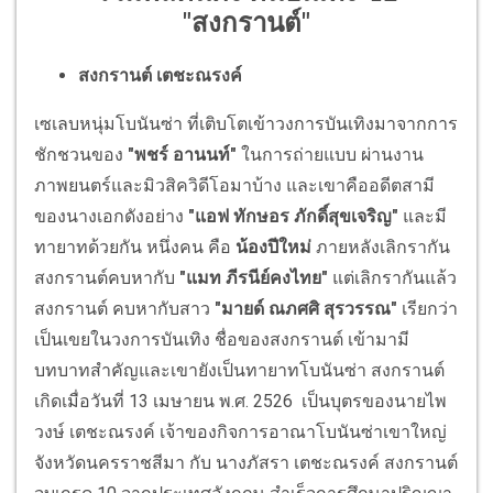
"สงกรานต์"
สงกรานต์ เตชะณรงค์
เซเลบหนุ่มโบนันซ่า ที่เติบโตเข้าวงการบันเทิงมาจากการ
ชักชวนของ
"พชร์ อานนท์"
ในการถ่ายแบบ ผ่านงาน
ภาพยนตร์และมิวสิควิดีโอมาบ้าง และเขาคืออดีตสามี
ของนางเอกดังอย่าง
"แอฟ ทักษอร ภักดิ์สุขเจริญ"
และมี
ทายาทด้วยกัน หนึ่งคน คือ
น้องปีใหม่
ภายหลังเลิกรากัน
สงกรานต์คบหากับ
"แมท ภีรนีย์คงไทย"
แต่เลิกรากันแล้ว
สงกรานต์ คบหากับสาว
"มายด์ ณภศศิ สุรวรรณ"
เรียกว่า
เป็นเขยในวงการบันเทิง ชื่อของสงกรานต์ เข้ามามี
บทบาทสำคัญและเขายังเป็นทายาทโบนันซ่า สงกรานต์
เกิดเมื่อวันที่ 13 เมษายน พ.ศ. 2526 เป็นบุตรของนายไพ
วงษ์ เตชะณรงค์ เจ้าของกิจการอาณาโบนันซ่าเขาใหญ่
จังหวัดนครราชสีมา กับ นางภัสรา เตชะณรงค์ สงกรานต์