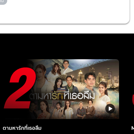
นี้
ตามหารักที่เธอลืม