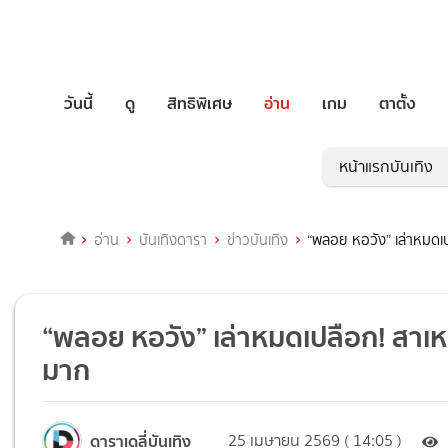
วันนี้
ดู
สิทธิพิเศษ
อ่าน
เกม
ตาตั้ง
หน้าแรกบันเทิง
อ่าน
บันเทิงดารา
ข่าวบันเทิง
“พลอย หอวัง” เล่าหมดเปล
“พลอย หอวัง” เล่าหมดเปลือก! สาเหตุ
มาก
ดาราเดลี่บันเทิง
25 เมษายน 2569 ( 14:05 )