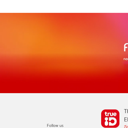
T
E
Follow us
อ