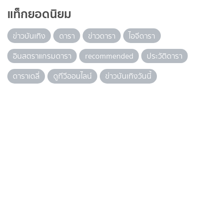
แท็กยอดนิยม
ข่าวบันเทิง
ดารา
ข่าวดารา
ไอจีดารา
อินสตราแกรมดารา
recommended
ประวัติดารา
ดาราเดลี่
ดูทีวีออนไลน์
ข่าวบันเทิงวันนี้