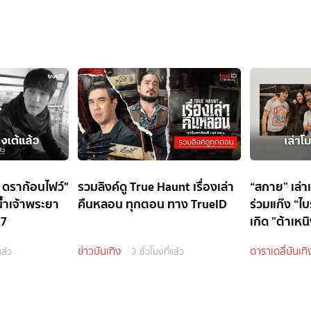
้ ดราก้อนไฟว์"
รวมลิงค์ดู True Haunt เรื่องเล่า
“สกาย” เล่า
น้ำเจ้าพระยา
คืนหลอน ทุกตอน ทาง TrueID
ร่วมแก๊ง “ไ
 7
เกิด ”ต้าเหน
ข่าวบันเทิง
ดาราเดลี่บันเทิ
แล้ว
3 ชั่วโมงที่แล้ว