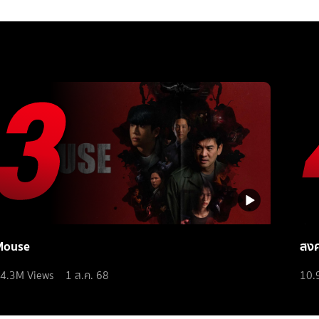
Mouse
สง
4.3M
Views
1 ส.ค. 68
10.