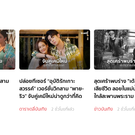
กสาม
ปล่อยทีเซอร์ “อุบัติรักเกาะ
สุดเศร้าพบร่าง "เต
สวรรค์” เวอร์ชั่นวิกสาม “พาย-
เสียชีวิต ลอยในแม่
ริว” จับคู่เคมีใหม่น่าดูกว่าที่คิด
ใกล้สะพานพระราม
ดาราเดลี่บันเทิง
ข่าวบันเทิง
2 ชั่วโมงที่แล้ว
2 ชั่วโมงที่