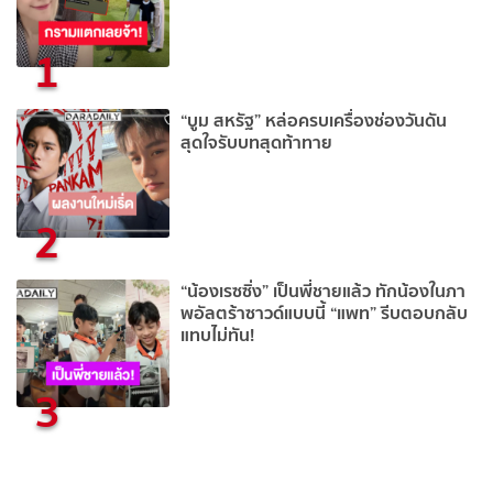
1
“บูม สหรัฐ” หล่อครบเครื่องช่องวันดัน
สุดใจรับบทสุดท้าทาย
2
“น้องเรซซิ่ง” เป็นพี่ชายแล้ว ทักน้องในภา
พอัลตร้าซาวด์แบบนี้ “แพท” รีบตอบกลับ
แทบไม่ทัน!
3