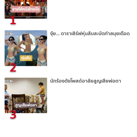
1
งุ้ย... ดาราเสิร์ฟหุ่นสับสะบัดทำสมุยเดือด
2
นักร้องดังโพสต์อาลัยสูญเสียพ่อตา
3