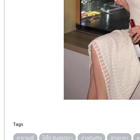
Tags
ดาราเดลี่
ได๋ได๋ ธันย์ธนิดา
ข่าวบันเทิง
ข่าวดารา
ด