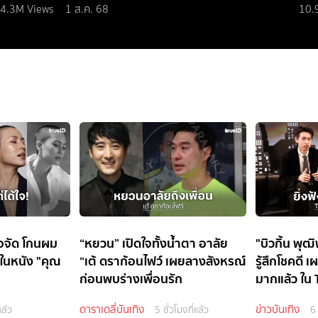
4.3M
Views
1 ส.ค. 68
10.
ล่อจัด โกนผม
“หยวน” เปิดใจทั้งน้ำตา อาลัย
"บิวกิ้น พุ
 ในหนัง "คุณ
“เต้ ดราก้อนไฟว์ เผยลางสังหรณ์
รู้สึกโชคดี 
ก่อนพบร่างเพื่อนรัก
มากแล้ว ใน 
EP.4
ดาราเดลี่บันเทิง
ข่าวบันเทิง
แล้ว
5 ชั่วโมงที่แล้ว
6 