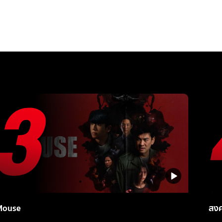
Mouse
สง