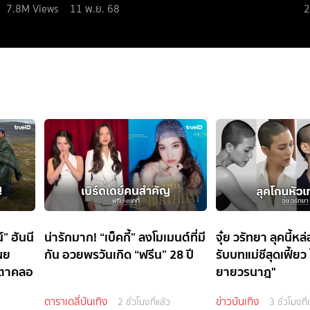
7.8M
Views
11 พ.ย. 68
2
” ฮันนี
น่ารักมาก! “เบ็คกี้” ลงโมเมนต์ที่มี
จุ๋ย วรัทยา ลุคนี้ห
ผย
กัน อวยพรวันเกิด “ฟรีน” 28 ปี
รับบทแม่ชีสุดเฟี้ยว
ำตาคลอ
ยายวรนาฎ"
ดาราเดลี่บันเทิง
ข่าวบันเทิง
2 ชั่วโมงที่แล้ว
3 ชั่วโมงที่