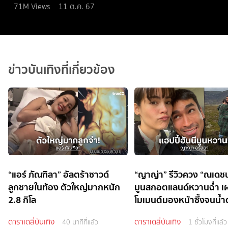
71M
Views
11 ต.ค. 67
ข่าวบันเทิงที่เกี่ยวข้อง
“แอร์ ภัณฑิลา” อัลตร้าซาวด์
“ญาญ่า” รีวิวควง “ณเดชน์
ลูกชายในท้อง ตัวใหญ่มากหนัก
มูนสกอตแลนด์หวานฉ่ำ เ
2.8 กิโล
โมเมนต์มองหน้าซึ้งจนน้
ดาราเดลี่บันเทิง
ดาราเดลี่บันเทิง
40 นาทีที่แล้ว
1 ชั่วโมงที่แล้ว