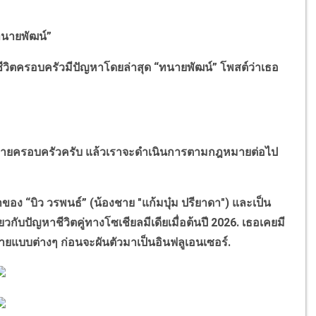
นายพัฒน์
”
ีวิตครอบครัวมีปัญหาโดยล่าสุด
“
ทนายพัฒน์
”
โพสต์ว่าเธอ
ยครอบครัวครับ แล้วเราจะดำเนินการตามกฎหมายต่อไป
ยาของ
“
บิว วรพนธ์
”
(น้องชาย "แก้มบุ๋ม ปรียาดา") และเป็น
วกับปัญหาชีวิตคู่ทางโซเชียลมีเดียเมื่อต้นปี
2026.
เธอเคยมี
ยแบบต่างๆ ก่อนจะผันตัวมาเป็นอินฟลูเอนเซอร์.