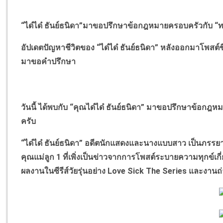
“
ได๋ได๋ ธันย์ธนิดา
”
มาขอปรึกษาข้อกฎหมายครอบครัวกับ
“
ท
อัปเดตปัญหาชีวิตของ
“
ได๋ได๋ ธันย์ธนิดา
”
หลังออกมาโพสต์ช
มาขอคำปรึกษา
วันนี้ ได้พบกับ
“
คุณได๋ได๋ ธันย์ธนิดา
”
มาขอปรึกษาข้อกฎหมา
ครับ
“
ได๋ได๋ ธันย์ธนิดา
”
อดีตนักแสดงและนางแบบสาว เป็นภรร
คุณแม่ลูก
1
ที่เพิ่งเป็นข่าวจากการโพสต์ระบายความทุกข์เกี่ย
ผลงานในซีรีส์วัยรุ่นอย่าง
Love Sick The Series
และงานถ่า