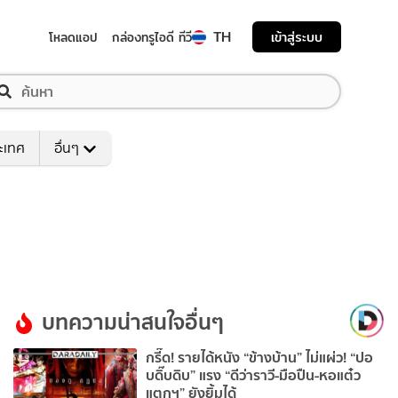
TH
เข้าสู่ระบบ
โหลดแอป
กล่องทรูไอดี ทีวี
ระเทศ
อื่นๆ
บทความน่าสนใจอื่นๆ
กรี๊ด! รายได้หนัง “ข้างบ้าน” ไม่แผ่ว! “ปอ
บดิ๊บดิบ” แรง “ดีว่าราวี-มือปืน-หอแต๋ว
แตกฯ” ยังยิ้มได้