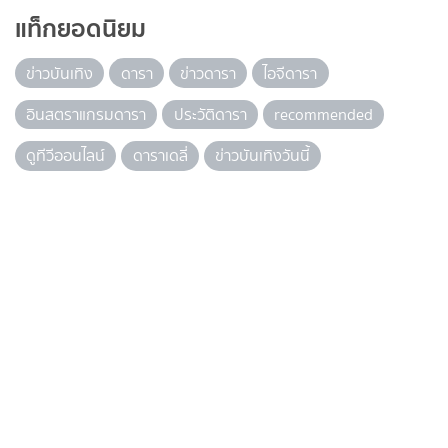
แท็กยอดนิยม
ข่าวบันเทิง
ดารา
ข่าวดารา
ไอจีดารา
อินสตราแกรมดารา
ประวัติดารา
recommended
ดูทีวีออนไลน์
ดาราเดลี่
ข่าวบันเทิงวันนี้