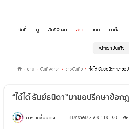
วันนี้
ดู
สิทธิพิเศษ
อ่าน
เกม
ตาตั้ง
หน้าแรกบันเทิง
อ่าน
บันเทิงดารา
ข่าวบันเทิง
“ได๋ได๋ ธันย์ธนิดา”มา
“ได๋ได๋ ธันย์ธนิดา”มาขอปรึกษาข้
ดาราเดลี่บันเทิง
13 มกราคม 2569 ( 19:10 )