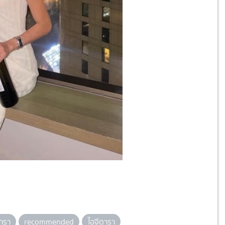
ารา
recommended
ไอจีดารา