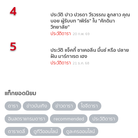
4
ประวัติ ปาว ปวรดา วีรวรรณ ลูกสาว คุณ
บอย ผู้รับบท "เพิร์ธ" ใน "ศักดินา
วิทยาลัย"
ประวัติดารา
20 ก.พ. 69
5
ประวัติ แจ็คกี้ ชาเคอลีน มึ้นช์ หรือ ปลาย
ฝัน มาร์กาเรต เฮง
ประวัติดารา
21 ธ.ค. 68
แท็กยอดนิยม
ดารา
ข่าวบันเทิง
ข่าวดารา
ไอจีดารา
อินสตราแกรมดารา
recommended
ประวัติดารา
ดาราเดลี่
ดูทีวีออนไลน์
ดูละครออนไลน์