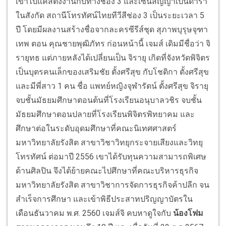
เขาไปแคสติ้งงานกับทางช่อง 3 และเซ็นสัญญาเป็นดารา
ในสังกัด สถานีโทรทัศน์ไทยทีวีสีช่อง 3 เป็นระยะเวลา 5
ปี โดยมีผลงานสร้างชื่อจากละครซีรีส์ชุด สุภาพบุรุษจุฑา
เทพ ตอน คุณชายพุฒิภัทร ก่อนหน้านี้ เจมส์ เดิมมีชื่อว่า จิ
รายุทธ แต่ภายหลังได้เปลี่ยนเป็น จิรายุ เกิดที่จังหวัดพิจิตร
เป็นบุตรคนเล็กของเสริมชัย ตั้งศรีสุข กับโชติกา ตั้งศรีสุข
และมีพี่สาว 1 คน ชื่อ แพทย์หญิงจุฬารัตน์ ตั้งศรีสุข จิรายุ
จบชั้นมัธยมศึกษาตอนต้นที่โรงเรียนอนุบาลวชิร จบชั้น
มัธยมศึกษาตอนปลายที่โรงเรียนพิจิตรพิทยาคม และ
ศึกษาต่อในระดับอุดมศึกษาที่คณะนิเทศศาสตร์
มหาวิทยาลัยรังสิต สาขาวิชาวิทยุกระจายเสียงและวิทยุ
โทรทัศน์ ต่อมาปี 2556 เขาได้รับทุนความสามารถพิเศษ
ด้านศิลปิน จึงได้ย้ายคณะไปศึกษาที่คณะบริหารธุรกิจ
มหาวิทยาลัยรังสิต สาขาวิชาการจัดการธุรกิจค้าปลีก จน
สำเร็จการศึกษา และเข้าพิธีประสาทปริญญาบัตรใน
เดือนธันวาคม พ.ศ. 2560 เจมส์จิ คบหาดูใจกับ
น้องโฟม