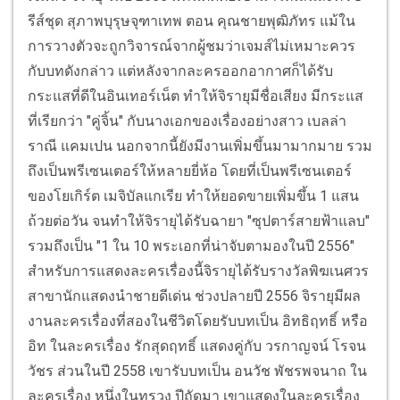
รีส์ชุด สุภาพบุรุษจุฑาเทพ ตอน คุณชายพุฒิภัทร แม้ใน
การวางตัวจะถูกวิจารณ์จากผู้ชมว่าเจมส์ไม่เหมาะควร
กับบทดังกล่าว แต่หลังจากละครออกอากาศก็ได้รับ
กระแสที่ดีในอินเทอร์เน็ต ทำให้จิรายุมีชื่อเสียง มีกระแส
ที่เรียกว่า "คู่จิ้น" กับนางเอกของเรื่องอย่างสาว เบลล่า
ราณี แคมเปน นอกจากนี้ยังมีงานเพิ่มขึ้นมามากมาย รวม
ถึงเป็นพรีเซนเตอร์ให้หลายยี่ห้อ โดยที่เป็นพรีเซนเตอร์
ของโยเกิร์ต เมจิบัลแกเรีย ทำให้ยอดขายเพิ่มขึ้น 1 แสน
ถ้วยต่อวัน จนทำให้จิรายุได้รับฉายา "ซุปตาร์สายฟ้าแลบ"
รวมถึงเป็น "1 ใน 10 พระเอกที่น่าจับตามองในปี 2556"
สำหรับการแสดงละครเรื่องนี้จิรายุได้รับรางวัลพิฆเนศวร
สาขานักแสดงนำชายดีเด่น ช่วงปลายปี 2556 จิรายุมีผล
งานละครเรื่องที่สองในชีวิตโดยรับบทเป็น อิทธิฤทธิ์ หรือ
อิท ในละครเรื่อง รักสุดฤทธิ์ แสดงคู่กับ วรกาญจน์ โรจน
วัชร ส่วนในปี 2558 เขารับบทเป็น อนวัช พัชรพจนาถ ใน
ละครเรื่อง หนึ่งในทรวง ปีถัดมา เขาแสดงในละครเรื่อง