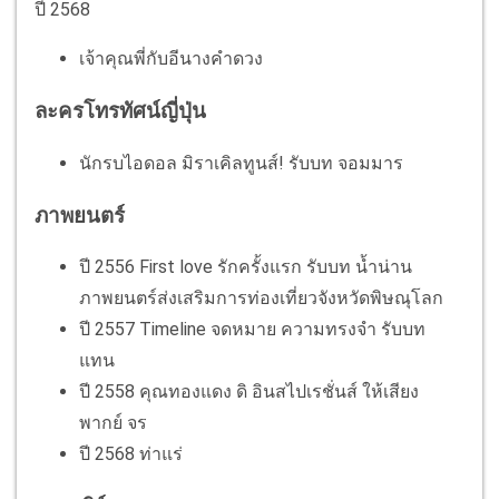
ปี 2568
เจ้าคุณพี่กับอีนางคำดวง
ละครโทรทัศน์ญี่ปุ่น
นักรบไอดอล มิราเคิลทูนส์! รับบท จอมมาร
ภาพยนตร์
ปี 2556 First love รักครั้งแรก รับบท น้ำน่าน
ภาพยนตร์ส่งเสริมการท่องเที่ยวจังหวัดพิษณุโลก
ปี 2557 Timeline จดหมาย ความทรงจำ รับบท
แทน
ปี 2558 คุณทองแดง ดิ อินสไปเรชั่นส์ ให้เสียง
พากย์ จร
ปี 2568 ท่าแร่