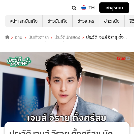
TH
เข้าสู่ระบบ
หน้าแรกบันเทิง
ข่าวบันเทิง
ข่าวละคร
ข่าวหนัง
รี
อ่าน
บันเทิงดารา
ประวัตินักแสดง
ประวัติ เจมส์ จิรายุ ตั้ง
ศรีสุข นักแสดง เจ้าคุณพี่กับอีนางคำดวง
ประวัติ เจมส์ จิรายุ ตั้งศรีสุข นัก