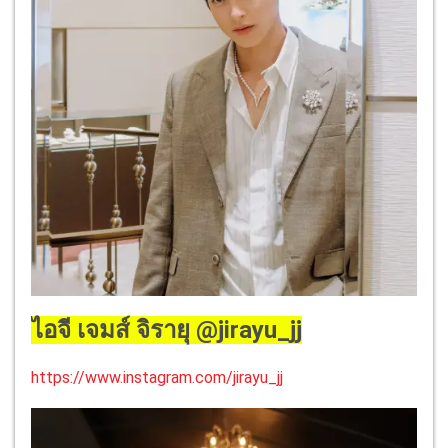
ไอจี เจมส์ จิรายุ @jirayu_jj
https://www.instagram.com/jirayu_jj