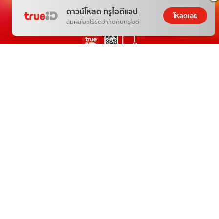
ดาวน์โหลด ทรูไอดีแอป
โหลดเลย
สัมผัสโลกไร้ขีดจำกัดกับทรูไอดี
THE NEXT WORLD-CLASS SMART
ENTERTAINMENT
อีกขั้นของความบันเทิงระดับโลกตรงใจคุณ