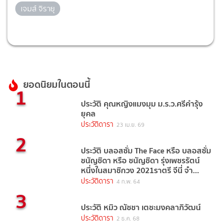
เจมส์ จิรายุ
ยอดนิยมในตอนนี้
1
ประวัติ คุณหญิงแมงมุม ม.ร.ว.ศรีคำรุ้ง
ยุคล
ประวัติดารา
23 เม.ย. 69
2
ประวัติ บลอสซั่ม The Face หรือ บลอสซั่ม
ชนัญชิดา หรือ ชนัญชิดา รุ่งเพชรรัตน์
หนึ่งในสมาชิกวง 2021ราตรี จีนี่ จ๋า
(2021)
ประวัติดารา
4 ก.พ. 64
3
ประวัติ หมิว ณัชชา เตชะมงคลาภิวัฒน์
ประวัติดารา
2 ธ.ค. 68