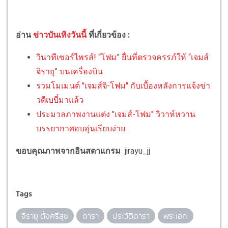
อ่าน
ข่าวบันเทิงวันนี้
ที่เกี่ยวข้อง :
วินาทีเซอร์ไพรส์! “โฟม” ยื่นที่ตรวจครรภ์ให้ “เจมส์
จิรายุ” บนเครื่องบิน
รวมโมเมนต์ "เจมส์จิ-โฟม" กับเบื้องหลังการแจ้งข่า
วดีเบบี๋มาแล้ว
ประมวลภาพงานแต่ง "เจมส์-โฟม" วิวาห์หวาน
บรรยากาศอบอุ่นเรียบง่าย
ขอบคุณภาพจากอินสตาแกรม
jirayu_jj
Tags
จิรายุ ตั้งศรีสุข
ดารา
ประวัติดารา
พระเอก