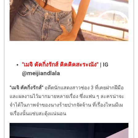
"เมจิ คัคกิ่งรักส์ คิคคิคสะระณัง"
| IG
@meijiandlala
"เมจิ คัคกิ่งรักส์"
อดีตนักแสดงสาวช่อง 3 ที่เคยฝากฝีมือ
และผลงานไว้มากมายหลายเรื่อง ซึ่งแฟน ๆ ละครน่าจะ
จำได้ในภาพจำของนางร้ายปากจัดจ้าน ที่เรื่องไหนมีเม
จเรื่องนั้นแซ่บสะดุ้งแน่นอน