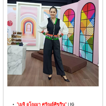
"เมจิ​ อโณมา ศรัณย์ศิขริน"
| IG