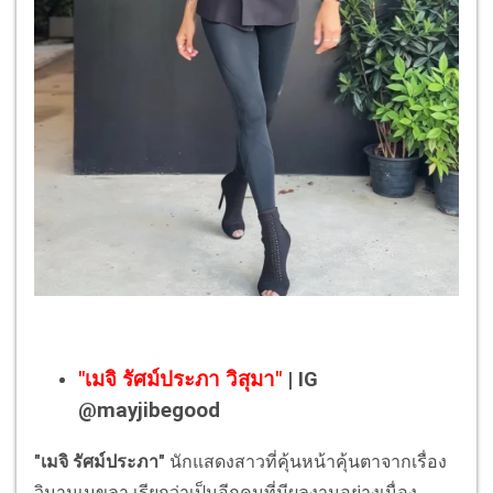
"เมจิ รัศม์ประภา วิสุมา"
| IG
@mayjibegood
"เมจิ รัศม์ประภา"
นักแสดงสาวที่คุ้นหน้าคุ้นตาจากเรื่อง
วิมานเมขลา เรียกว่าเป็นอีกคนที่มีผลงานอย่างเนื่อง