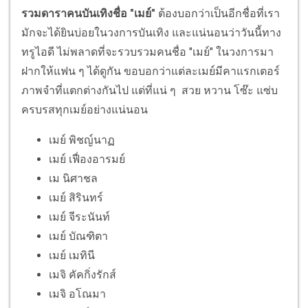
รวมดาราคนบันเทิงชื่อ "เมย์"
ต้องบอกว่าเป็นอีกชื่อที่เรา
มักจะได้ยินบ่อยในวงการบันเทิง และแน่นอนว่าวันนี้ทาง
ทรูไอดี ไม่พลาดที่จะรวบรวมคนชื่อ "เมย์" ในวงการมา
ฝากให้แฟน ๆ ได้ดูกัน ขอบอกว่าแต่ละเมย์มีคาแรกเตอร์
ภาพจำที่แตกต่างกันไป แต่ที่แน่ ๆ สวย หวาน โซ๊ะ แซ่บ
ครบรสทุกเมย์อย่างแน่นอน
เมย์ พิชญ์นาฏ
เมย์ เฟื่องอารมย์
เม นิศาชล
เมย์ สิรินทร์
เมย์ จีระนันท์
เมย์ บัณฑิตา
เมย์ เมทินี
เมจิ คัคกิ่งรักส์
เมจิ​ อโณมา