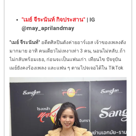
"เมย์ จีระนันท์ กิจประสาน"
| IG
@may_aprilandmay
"เมย์ จีระนันท์"
อดีตศิลปินดังค่ายอาร์เอส เจ้าของเพลงดัง
มากมาย อาทิ คนเดียวไม่เหงาเท่า 3 คน, นอนไม่หลับ..ถ้า
ไม่กลับพร้อมเธอ, ก่อนจะเป็นแฟนเก่า. เทียนไข ปัจจุบัน
เมย์ยังคงร้องเพลง และแฟน ๆ ตามไปจเจอได้ใน TikTok