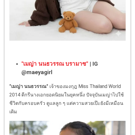
"เมญ่า นนธวรรณ บรามาซ"
| IG
@maeyagirl
"เมญ่า นนธวรรณ"
เจ้าของมงกุฎ Miss Thailand World
2014 ดีกรีนางเอกยอดนิยมในยุคหนึ่ง ปัจจุบันเมญ่าไปใช้
ชีวิตกับครอบครัว ดูแลลูก ๆ แต่ความสวยเป๊ะยังมีเหมือน
เดิม