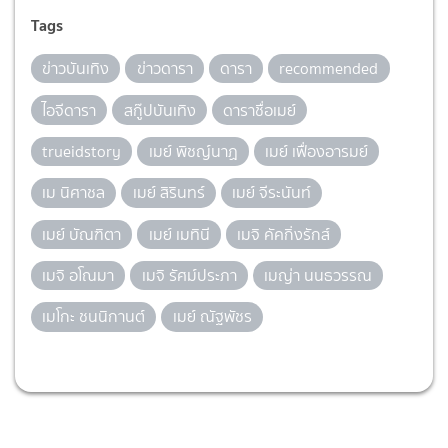
Tags
ข่าวบันเทิง
ข่าวดารา
ดารา
recommended
ไอจีดารา
สกู๊ปบันเทิง
ดาราชื่อเมย์
trueidstory
เมย์ พิชญ์นาฏ
เมย์ เฟื่องอารมย์
เม นิศาชล
เมย์ สิรินทร์
เมย์ จีระนันท์
เมย์ บัณฑิตา
เมย์ เมทินี
เมจิ คัคกิ่งรักส์
เมจิ​ อโณมา
เมจิ รัศม์ประภา
เมญ่า นนธวรรณ
เมโกะ ชนนิกานต์
เมย์ ณัฐพัชร