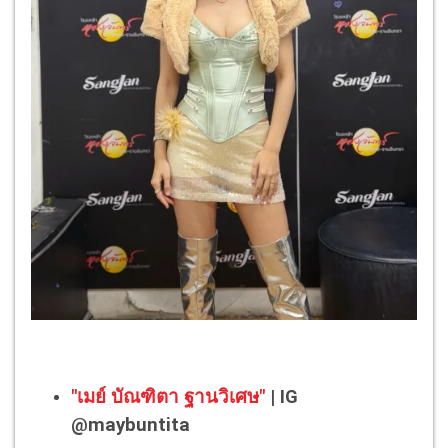
"เมย์ บัณฑิตา ฐานวิเศษ"
| IG
@maybuntita