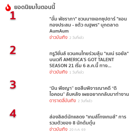
ยอดนิยมในตอนนี้
1
"อั้ม พัชราภา" ชวนนางเอกซุปตาร์ "แอน
ทองประสม - แต้ว ณฐพร" บุกตลาด
AumAum
ข่าวบันเทิง
2 วันที่แล้ว
2
ทรูวิชั่นส์ ชวนคนไทยร่วมลุ้น "เนเน่ รอยัล"
บนเวที AMERICA’S GOT TALENT
SEASON 21 เริ่ม 6 ส.ค.นี้ ทาง
TrueVisions NOW
ข่าวบันเทิง
1 วันที่แล้ว
3
“มิน พีชญา” ขอสืบพิจารณาคดี “ดิ
ไอคอน” ลับหลัง เผยอยากกลับมาทำงาน
ดาราเดลี่บันเทิง
2 วันที่แล้ว
4
ส่องลิสต์นักแสดง "เกมส์โกงเกมส์" การ
รวมตัวของ 8 นักต้มตุ๋น
ข่าวบันเทิง
20 ก.ค. 69