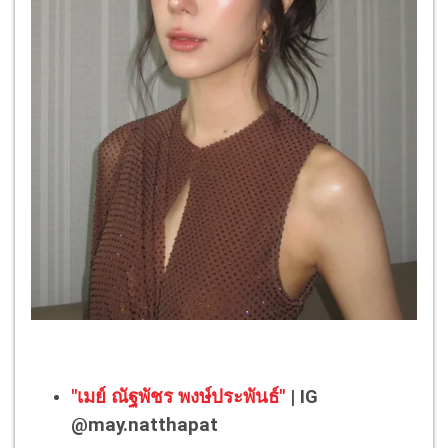
"เมย์ ณัฐพัชร พงษ์ประพันธ์"
| IG
@may.natthapat