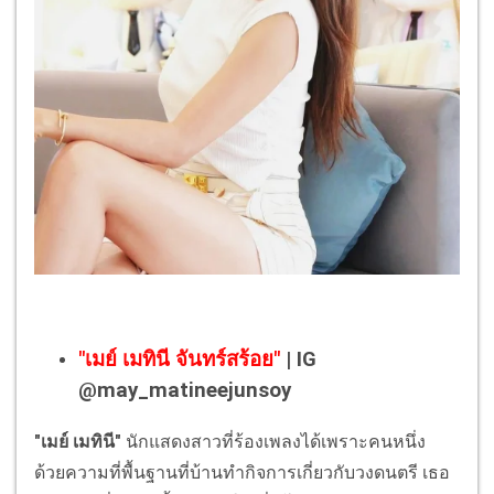
"เมย์ เมทินี​ จันทร์สร้อย"
| IG
@may_matineejunsoy
"เมย์ เมทินี"
นักแสดงสาวที่ร้องเพลงได้เพราะคนหนึ่ง
ด้วยความที่พื้นฐานที่บ้านทำกิจการเกี่ยวกับวงดนตรี เธอ