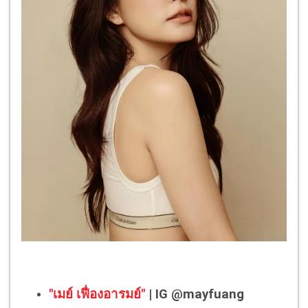
"เมย์ เฟื่องอารมย์"
| IG @mayfuang