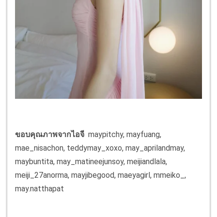
ขอบคุณภาพจากไอจี
maypitchy, mayfuang,
mae_nisachon, teddymay_xoxo, may_aprilandmay,
maybuntita, may_matineejunsoy, meijiandlala,
meiji_27anorma, mayjibegood, maeyagirl, mmeiko_,
may.natthapat