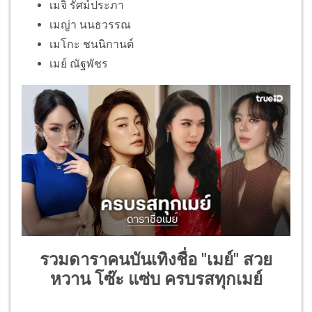
เมจิ รัศม์ประภา
เมญ่า นนธวรรณ
เมโกะ ชนนิกานต์
เมย์ ณัฐพัชร
รวมดาราคนบันเทิงชื่อ "เมย์" สวย
หวาน โซ๊ะ แซ่บ ครบรสทุกเมย์