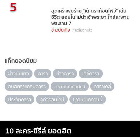
5
สุดเศร้าพบร่าง "เต้ ดราก้อนไฟว์" เสีย
ชีวิต ลอยในแม่น้ำเจ้าพระยา ใกล้สะพาน
พระราม 7
ข่าวบันเทิง
7 ชั่วโมงที่แล้ว
แท็กยอดนิยม
ข่าวบันเทิง
ดารา
ข่าวดารา
ไอจีดารา
อินสตราแกรมดารา
recommended
ดาราเดลี่
ประวัติดารา
ดูทีวีออนไลน์
ข่าวบันเทิงวันนี้
10 ละคร-ซีรีส์ ยอดฮิต