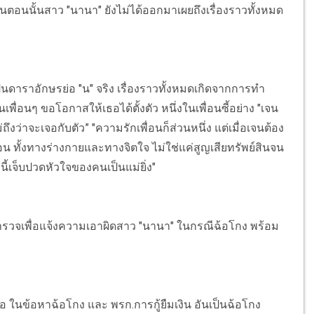
โดยในตอนนั้นสาว "นานา" ยังไม่ได้ออกมาเผยถึงเรื่องราวทั้งหมด
นดาราอักษรย่อ "น" จริง เรื่องราวทั้งหมดเกิดจากการทำ
เพื่อนๆ ขอโอกาสให้เธอได้ตั้งตัว หนึ่งในเพื่อนซี้อย่าง "เจน
่ถึงว่าจะเจอกับตัว” "ความรักเพื่อนก็ส่วนหนึ่ง แต่เมื่อเจนต้อง
 ทั้งทางร่างกายและทางจิตใจ ไม่ใช่แค่สูญเสียทรัพย์สินจน
นี้เจ็บปวดหัวใจของคนเป็นแม่ยิ่ง"
บตำรวจเพื่อแจ้งความเอาผิดสาว "นานา" ในกรณีฉ้อโกง พร้อม
เธอ ในข้อหาฉ้อโกง และ พรก.การกู้ยืมเงิน อันเป็นฉ้อโกง