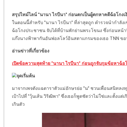
สรุปไทม์ไลน์ "นานา ไรบีนา" ก่อนตกเป็นผู้ตกหาคดีฉ้อโกงเ
ในตอนนี้สำหรับ "นานา ไรบีนา" ที่ล่าสุดถูก ตำรวจนำกำลังเ
ฉ้อโกงประชาชน จับได้ที่บ้านพักย่านพระโขนง ซึ่งก่อนหน้านี
แก๊งนางฟ้าพากันอันฟอลโลว์อินสตาแกรมของเธอ TNN ขอนำเ
อ่านข่าวที่เกี่ยวข้อง
เปิดข้อความสุดท้าย "นานา ไรบีนา" ก่อนถูกจับกุมข้อหาฉ้อ
จุดเริ่มต้น
มาจากเพจดังแฉดาราตัวแม่อักษรย่อ "น" ชวนเพื่อนสนิทลงท
เป้าไปที่ "วุ้นเส้น วิริฒิพา" ซึ่งเธอก็พูดชัดว่าไม่ใช่และตั้
เกินตัว