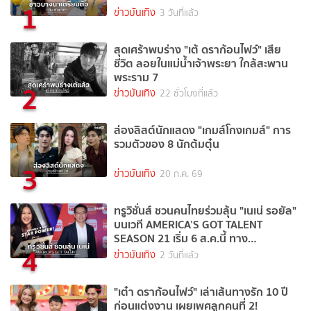
1
ข่าวบันเทิง
3 วันที่แล้ว
สุดเศร้าพบร่าง "เต้ ดราก้อนไฟว์" เสีย
ชีวิต ลอยในแม่น้ำเจ้าพระยา ใกล้สะพาน
พระราม 7
2
ข่าวบันเทิง
22 ชั่วโมงที่แล้ว
ส่องลิสต์นักแสดง "เกมส์โกงเกมส์" การ
รวมตัวของ 8 นักต้มตุ๋น
3
ข่าวบันเทิง
20 ก.ค. 69
ทรูวิชั่นส์ ชวนคนไทยร่วมลุ้น "เนเน่ รอยัล"
บนเวที AMERICA’S GOT TALENT
SEASON 21 เริ่ม 6 ส.ค.นี้ ทาง
4
TrueVisions NOW
ข่าวบันเทิง
2 วันที่แล้ว
"เต๋า ดราก้อนไฟว์" เล่าเส้นทางรัก 10 ปี
ก่อนแต่งงาน เผยเพศลูกคนที่ 2!