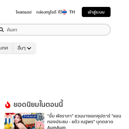
TH
เข้าสู่ระบบ
โหลดแอป
กล่องทรูไอดี ทีวี
ระเทศ
อื่นๆ
ยอดนิยมในตอนนี้
"อั้ม พัชราภา" ชวนนางเอกซุปตาร์ "แอน
ทองประสม - แต้ว ณฐพร" บุกตลาด
AumAum