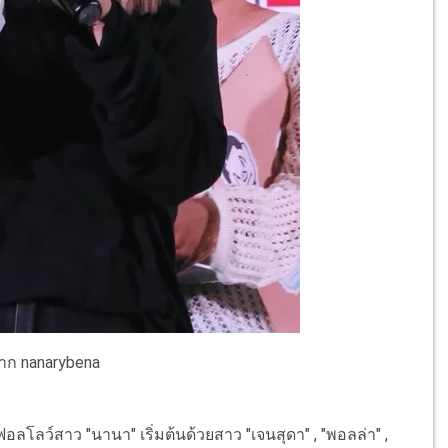
ก nanarybena
ฟอลโลว์สาว "นานา" เริ่มต้นด้วยสาว "เจนสุดา" , "พอลล่า" ,