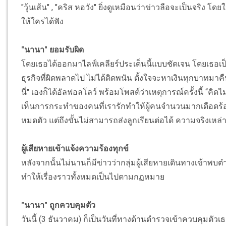
"วุ้นเส้น" , "คริส หอวัง" ยิ่งดูเหมือนว่าข่าวลือจะเป็นจริง 
ให้ใครได้ฟัง
"นานา" ยอมรับผิด
โดยเธอได้ออกมาไลฟ์เคลียร์ประเด็นนี้แบบชัดเจน โดยเธอเป็
ธุรกิจที่ผิดพลาดไป ไม่ได้ติดพนัน ตั้งใจจะหาเงินทุกบาทมาคืน
นี่" เองก็ได้อัลฟอลโลว์ พร้อมโพสต์ว่าเหตุการณ์ครั้งนี้ “คิดไม
เห็นการกระทำของคนที่เรารักทำให้ผู้คนจำนวนมากเดือดร้อน
หมดตัว แต่ถึงขั้นไม่สามารถส่งลูกเรียนต่อได้ ความจริงเหล่า
ผู้เสียหายเข้าแจ้งความร้องทุกข์
หลังจากนั้นไม่นานก็มีข่าวว่ากลุ่มผู้เสียหายเดินทางเข้าพ
ทำให้เรื่องราวทั้งหมดเป็นไปตามกฏหมาย
"นานา" ถูกควบคุมตัว
วันนี้ (3 ธันวาคม) ก็เป็นวันที่ทางด้านตำรวจเข้าควบคุมตัว