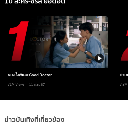
10 ละคร-ซีรีส์ ยอดฮิต
หมอใจพิเศษ Good Doctor
ตามห
71M
Views
7.8M
11 ต.ค. 67
ข่าวบันเทิงที่เกี่ยวข้อง