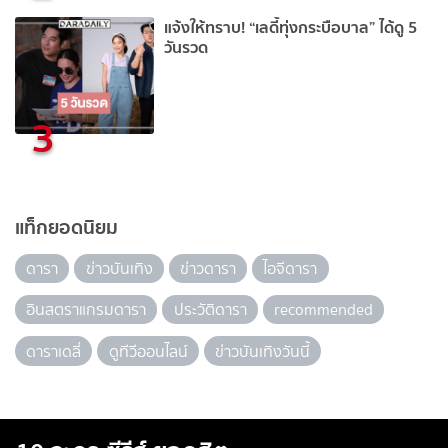
แจ้งให้ทราบ! “เลดี้ทุ่งกระบือบาล” ได้ดู 5
วันรวด
3
แท็กยอดนิยม
ดารา
ข่าวบันเทิง
ข่าวดารา
ไอจีดารา
อินสตราแกรมดารา
ประวัติดารา
recommended
ดาราเดลี่
ดูทีวีออนไลน์
ข่าวบันเทิงวันนี้