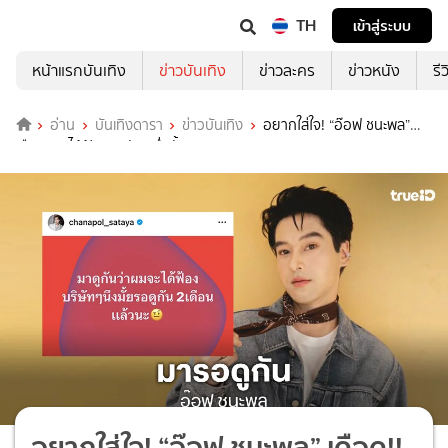
TH
เข้าสู่ระบบ
หน้าแรกบันเทิง
ข่าวบันเทิง
ข่าวละคร
ข่าวหนัง
รี
อ่าน
บันเทิงดารา
ข่าวบันเทิง
อยากใส่ใจ! “อ๊อฟ ชนะพล”
เดือด!! จะได้ฟ้องบริษัทหนึ่งมั้ย
อยากใส่ใจ! “อ๊อฟ ชนะพล” เดือด!!