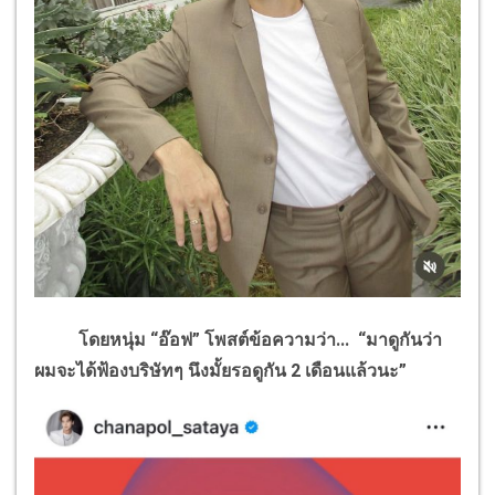
โดยหนุ่ม “อ๊อฟ” โพสต์ข้อความว่า... “มาดูกันว่า
ผมจะได้ฟ้องบริษัทๆ นึงมั้ยรอดูกัน 2 เดือนแล้วนะ”