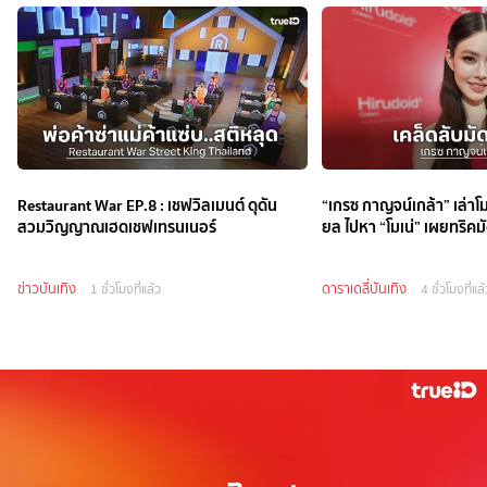
Restaurant War EP.8 : เชฟวิลเมนต์ ดุดัน
“เกรซ กาญจน์เกล้า” เล่าโม
สวมวิญญาณเฮดเชฟเทรนเนอร์
ยล ไปหา “โมเน่” เผยทริคมั
ข่าวบันเทิง
ดาราเดลี่บันเทิง
1 ชั่วโมงที่แล้ว
4 ชั่วโมงที่แล้