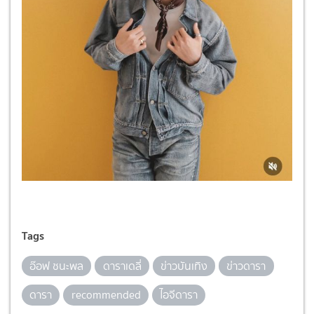
Tags
อ๊อฟ ชนะพล
ดาราเดลี่
ข่าวบันเทิง
ข่าวดารา
ดารา
recommended
ไอจีดารา