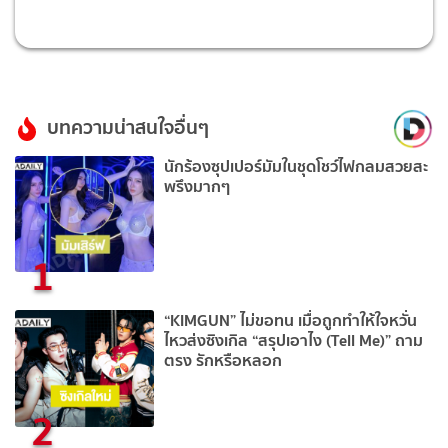
บทความน่าสนใจอื่นๆ
นักร้องซุปเปอร์มัมในชุดโชว์ไฟกลมสวยสะ
พรึงมากๆ
1
“KIMGUN” ไม่ขอทน เมื่อถูกทำให้ใจหวั่น
ไหวส่งซิงเกิล “สรุปเอาไง (Tell Me)” ถาม
ตรง รักหรือหลอก
2