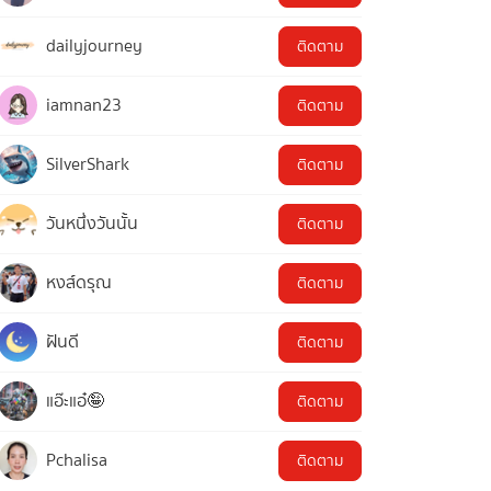
dailyjourney
ติดตาม
iamnan23
ติดตาม
SilverShark
ติดตาม
วันหนึ่งวันนั้น
ติดตาม
หงส์ดรุณ
ติดตาม
ฝันดี
ติดตาม
แอ๊ะแอ๋🤪
ติดตาม
Pchalisa
ติดตาม