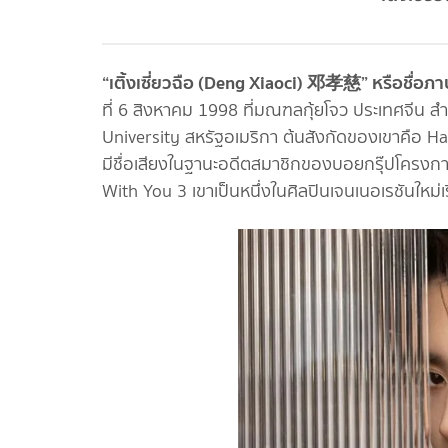
“เติ้งเซี่ยวฉือ (Deng Xiaoci) 邓孝慈” หรือชื่
ที่ 6 สิงหาคม 1998 ที่มณฑลกุ้ยโจว ประเทศจีน
University สหรัฐอเมริกา ต้นสังกัดของเขาคือ Ha
มีชื่อเสียงในฐานะอดีตสมาชิกของบอยกรุ๊ปโครงการ
With You 3 เขาเป็นหนึ่งในศิลปินเจนเนอเรชันใหม