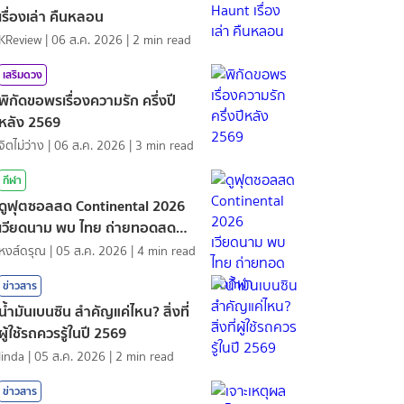
เรื่องเล่า คืนหลอน
KReview
|
06 ส.ค. 2026
|
2
min read
เสริมดวง
พิกัดขอพรเรื่องความรัก ครึ่งปี
หลัง 2569
จิตไม่ว่าง
|
06 ส.ค. 2026
|
3
min read
กีฬา
ดูฟุตซอลสด Continental 2026
เวียดนาม พบ ไทย ถ่ายทอดสด
กีฬา
หงส์ดรุณ
|
05 ส.ค. 2026
|
4
min read
ข่าวสาร
น้ำมันเบนซิน สำคัญแค่ไหน? สิ่งที่
ผู้ใช้รถควรรู้ในปี 2569
linda
|
05 ส.ค. 2026
|
2
min read
ข่าวสาร