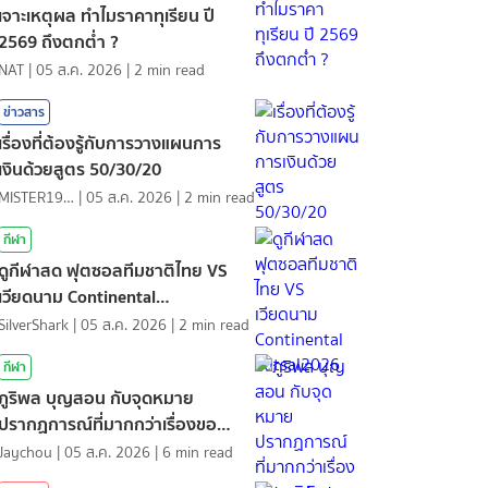
เจาะเหตุผล ทำไมราคาทุเรียน ปี
2569 ถึงตกต่ำ ?
NAT
|
05 ส.ค. 2026
|
2
min read
ข่าวสาร
เรื่องที่ต้องรู้กับการวางแผนการ
เงินด้วยสูตร 50/30/20
MISTER1997
|
05 ส.ค. 2026
|
2
min read
กีฬา
ดูกีฬาสด ฟุตซอลทีมชาติไทย VS
เวียดนาม Continental
Futsal2026
SilverShark
|
05 ส.ค. 2026
|
2
min read
กีฬา
ภูริพล บุญสอน กับจุดหมาย
ปรากฏการณ์ที่มากกว่าเรื่องของ
สถิติ
Jaychou
|
05 ส.ค. 2026
|
6
min read