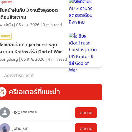
สุขภาพ
รับหน้าฝนกับ 3 งานวิ่งสุดฮอต
เดือนสิงหาคม
พบปะกัน
|
05 ส.ค. 2026
|
3
min read
บันเทิง
โซเชียลเดือด! ryan hurst หลุด
จากบท Kratos ซีรีส์ God of War
ponydiary
|
05 ส.ค. 2026
|
4
min read
Advertisement
ครีเอเตอร์ที่แนะนำ
080*******
ติดตาม
jphuism
ติดตาม