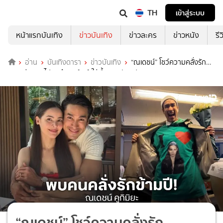
TH
เข้าสู่ระบบ
หน้าแรกบันเทิง
ข่าวบันเทิง
ข่าวละคร
ข่าวหนัง
รี
อ่าน
บันเทิงดารา
ข่าวบันเทิง
“ณเดชน์” โชว์ความคลั่งรัก
“ญาญ่า” บินไปหาถึงนอร์เวย์ ใส่เสื้อบอกรักแฟนสาว!
“ณเดชน์” โชว์ความคลั่งรัก