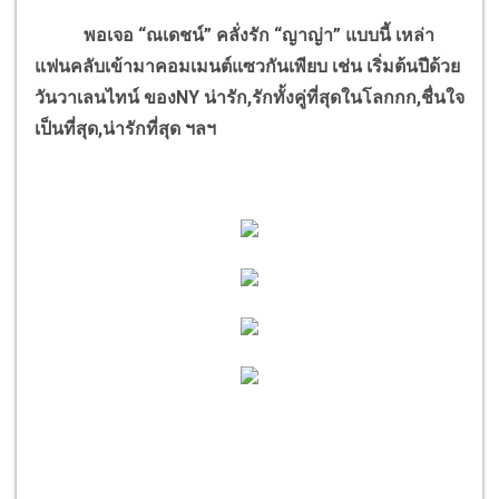
พอเจอ “ณเดชน์” คลั่งรัก “ญาญ่า” แบบนี้ เหล่า
แฟนคลับเข้ามาคอมเมนต์แซวกันเพียบ เช่น เริ่มต้นปีด้วย
วันวาเลนไทน์ ของNY น่ารัก,รักทั้งคู่ที่สุดในโลกกก,ชื่นใจ
เป็นที่สุด,น่ารักที่สุด ฯลฯ