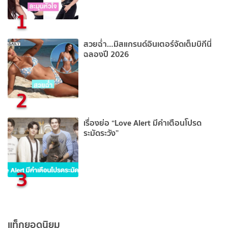
1
สวยฉ่ำ…มิสแกรนด์อินเตอร์จัดเต็มบิกีนี่
ฉลองปี 2026
2
เรื่องย่อ “Love Alert มีคำเตือนโปรด
ระมัดระวัง”
3
แท็กยอดนิยม