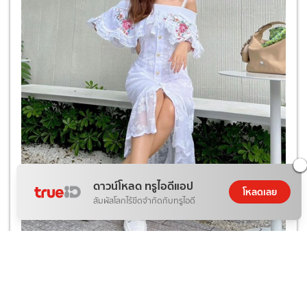
ดาวน์โหลด ทรูไอดีแอป
โหลดเลย
สัมผัสโลกไร้ขีดจำกัดกับทรูไอดี
อ่าน
ข่าวบันเทิงวันนี้
ที่เกี่ยวข้อง :