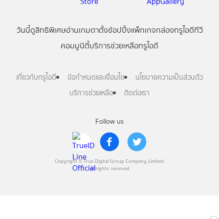
วันนี้
ดู
สิทธิพิเศษ
อ่าน
เกม
ตาตั้ง
ช้อปปิ้ง
แพ็กเกจ
กล่องทรูไอดีทีวี
คอมมูนิตี้
บริการช่วยเหลือทรูไอดี
เกี่ยวกับทรูไอดี
ข้อกำหนดและเงื่อนไข
นโยบายความเป็นส่วนตัว
บริการช่วยเหลือ
ติดต่อเรา
Follow us
Copyright © True Digital Group Company Limited.
All rights reserved