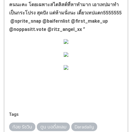
คนนะคะ โดยเฉพาะสไตลิสต์ที่หาทำมาก เอาเทปมาทำ
เป็นกระโปรง สุดปัง แต่ห้ามนั่งนะ เดี๋ยวเทปแตก5555555
@sprite_snap @baifernlist @first_make_up
@noppasitt.vote @ritz_angel_xx ”
Tags
ก้อย รัชวิน
ตูน บอดี้สเเลม
Daradaily