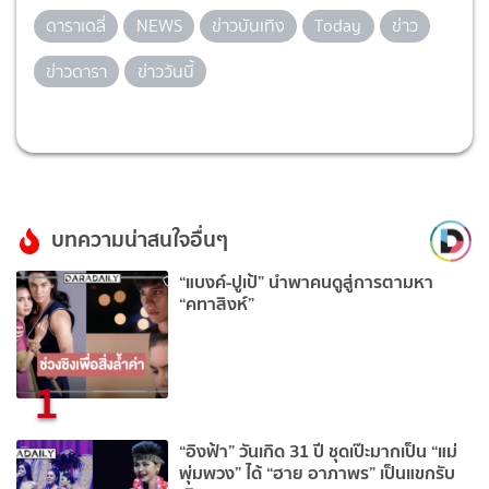
ดาราเดลี่
NEWS
ข่าวบันเทิง
Today
ข่าว
ข่าวดารา
ข่าววันนี้
บทความน่าสนใจอื่นๆ
“แบงค์-ปูเป้” นำพาคนดูสู่การตามหา
“คทาสิงห์”
1
“อิงฟ้า” วันเกิด 31 ปี ชุดเป๊ะมากเป็น “แม่
พุ่มพวง” ได้ “ฮาย อาภาพร” เป็นแขกรับ