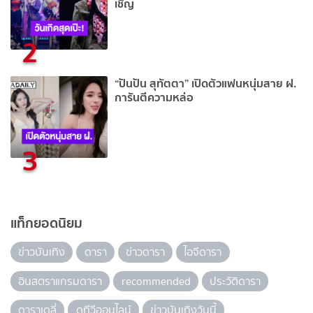
เชิญ
2
“ปันปัน สุทัตตา” เปิดตัวแฟนหนุ่มสาย ฝ.
การันตีความหล่อ
3
แท็กยอดนิยม
ข่าวบันเทิง
ดารา
ข่าวดารา
ไอจีดารา
อินสตราแกรมดารา
recommended
ประวัติดารา
ดาราเดลี่
ดูทีวีออนไลน์
ข่าวบันเทิงวันนี้