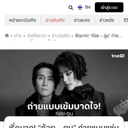
TH
เข้าสู่ระบบ
หน้าแรกบันเทิง
ข่าวบันเทิง
ข่าวละคร
ข่าวหนัง
รี
อ่าน
บันเทิงดารา
ข่าวบันเทิง
เริ่ดมาก! “ก้อย – ตูน” ถ่าย
แบบแซ่บแบบชาวร็อค คอนเซ็ปต์ Rock Star and DJ
เริ่ดมาก! “ก้อย – ตูน” ถ่ายแบบแซ่บ