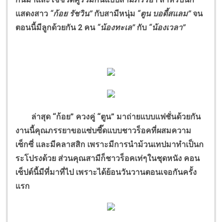
แสดงสาว
“ก้อย รัชวิน”
กับสามีหนุ่ม
“ตูน บอดี้สแลม”
จน
ตอนนี้มีลูกด้วยกัน 2 คน
“น้องทะเล”
กับ
“น้องเวลา”
ล่าสุด “ก้อย” ควงคู่ “ตูน” มาถ่ายแบบแฟชั่นด้วยกัน
งานนี้คุณภรรยาขอแซ่บซี๊ดแบบชาวร็อคที่ผสมความ
เซ็กซี่ และมีคลาสสิก เพราะมีการนำม้วนเทปมาทำเป็นก
ระโปรงด้วย ส่วนคุณสามีก็ชาวร็อคเท่ๆในชุดหนัง คอน
เซ็ปต์นี้มีที่มาที่ไป เพราะได้ย้อนวันวานตอนเจอกันครั้ง
แรก