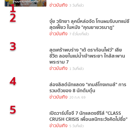
1
ข่าวบันเทิง
3 วันที่แล้ว
2
จุ๋ย วรัทยา ลุคนี้หล่อจัด โกนผมรับบทแม่ชี
สุดเฟี้ยว ในหนัง "คุณยายวรนาฎ"
ข่าวบันเทิง
7 ชั่วโมงที่แล้ว
3
สุดเศร้าพบร่าง "เต้ ดราก้อนไฟว์" เสีย
ชีวิต ลอยในแม่น้ำเจ้าพระยา ใกล้สะพาน
พระราม 7
ข่าวบันเทิง
1 วันที่แล้ว
4
ส่องลิสต์นักแสดง "เกมส์โกงเกมส์" การ
รวมตัวของ 8 นักต้มตุ๋น
ข่าวบันเทิง
20 ก.ค. 69
5
เปิดวาร์ปไอจี 7 นักแสดงซีรีส์ "CLASS
CRUSH CRISIS เพื่อนสนิทระวังคิดไม่ซื่อ"
ข่าวบันเทิง
5 วันที่แล้ว