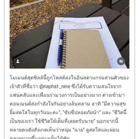
โมเมนต์สุดชิลล์นี้ถูกโพสต์ลงในอินสตาแกรมส่วนตัวของ
เจ้าตัวที่ชื่อว่า @naphat_nine ซึ่งได้รับความสนใจจาก
แฟนคลับและเพื่อนร่วมวงการเป็นอย่างมาก ต่างเข้ามา
คอมเมนต์ส่งกำลังใจกันอย่างล้นหลาม อาทิ “มีความสุข
ยิ้มสดใสในทุกวันนะคะ”, “ขับขี่ปลอดภัยน้า” และ “ชีวิตนี้
เป็นของเรา ใช้ชีวิตให้เต็มที่เลยครับนาย” นอกจากนี้
หลายคนยังสังเกตเห็นว่าหนุ่ม "นาย" ดูสดใสและผ่อน
คลายมากขึ้นอย่างเห็นได้ชัด