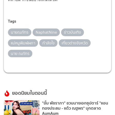
Tags
นายณภัทร
NaphatNine
ข่าวบันเทิง
แม่หมูพิมพ์ผกา
กำลังใจ
เที่ยวต่างจังหวัด
นาย ณภัทร
ยอดนิยมในตอนนี้
"อั้ม พัชราภา" ชวนนางเอกซุปตาร์ "แอน
ทองประสม - แต้ว ณฐพร" บุกตลาด
AumAum