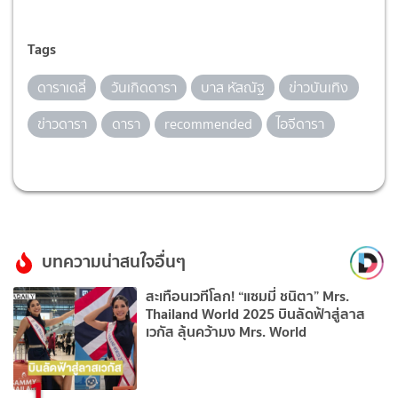
Tags
ดาราเดลี่
วันเกิดดารา
บาส หัสณัฐ
ข่าวบันเทิง
ข่าวดารา
ดารา
recommended
ไอจีดารา
บทความน่าสนใจอื่นๆ
สะเทือนเวทีโลก! “แซมมี่ ชนิตา” Mrs.
Thailand World 2025 บินลัดฟ้าสู่ลาส
เวกัส ลุ้นคว้ามง Mrs. World
1