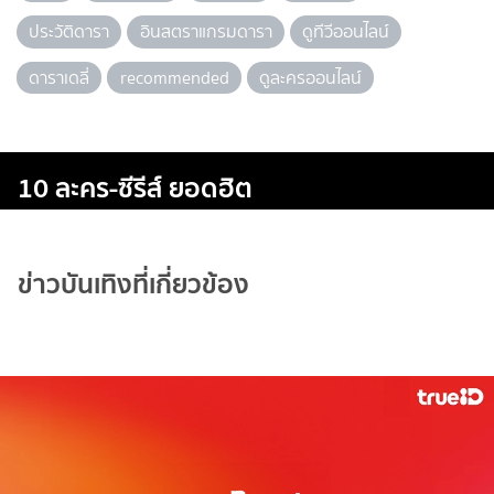
ประวัติดารา
อินสตราแกรมดารา
ดูทีวีออนไลน์
ดาราเดลี่
recommended
ดูละครออนไลน์
10 ละคร-ซีรีส์ ยอดฮิต
ข่าวบันเทิงที่เกี่ยวข้อง