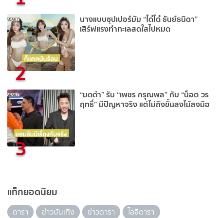
นางแบบซุปเปอร์มัม “ได๋ได๋ ธันย์ธนิดา”
เสิร์ฟแรงทำทะเลสดใสไปหมด
2
“มดดำ” รับ “เพชร กรุณพล” กับ “น็อต วร
ฤทธิ์” มีปัญหาจริง แต่ไม่ถึงขั้นลงไม้ลงมือ
3
แท็กยอดนิยม
ดารา
ข่าวบันเทิง
ข่าวดารา
ไอจีดารา