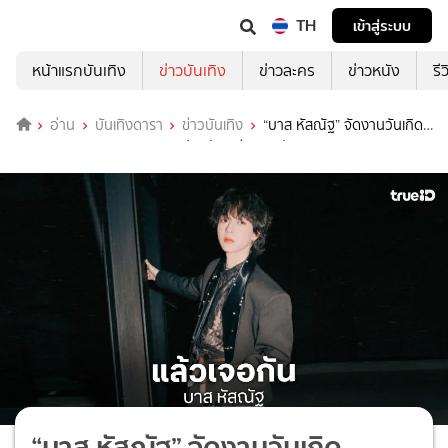
TH
เข้าสู่ระบบ
หน้าแรกบันเทิง
ข่าวบันเทิง
ข่าวละคร
ข่าวหนัง
รี
อ่าน
บันเทิงดารา
ข่าวบันเทิง
“บาส หัสณัฐ” จัดงานวันเกิด
“Wonderfulday with Bas” แฟนคลับเตรียมกดบัตร!
“บาส หัสณัฐ” จัดงานวันเกิด